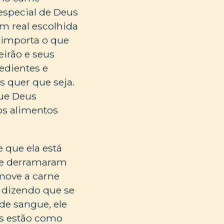
especial de Deus
m real escolhida
 importa o que
eirão e seus
edientes e
s quer que seja.
que Deus
os alimentos
 que ela está
que derramaram
emove a carne
 dizendo que se
de sangue, ele
as estão como