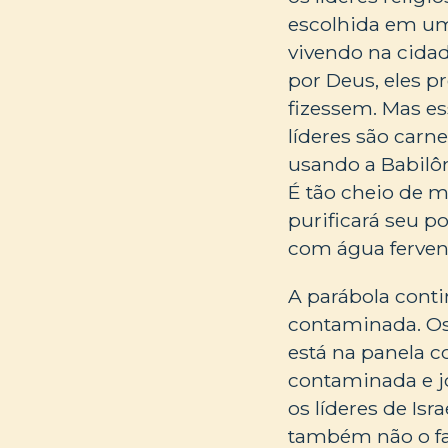
escolhida em um 
vivendo na cida
por Deus, eles 
fizessem. Mas es
líderes são carn
usando a Babilôn
É tão cheio de 
purificará seu 
com água fervent
A parábola conti
contaminada. Os 
está na panela c
contaminada e j
os líderes de I
também não o fa