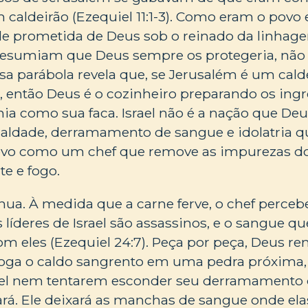
caldeirão (Ezequiel 11:1-3). Como eram o povo 
de prometida de Deus sob o reinado da linhage
presumiam que Deus sempre os protegeria, não
sa parábola revela que, se Jerusalém é um cald
e, então Deus é o cozinheiro preparando os ingr
ia como sua faca. Israel não é a nação que Deu
maldade, derramamento de sangue e idolatria 
povo como um chef que remove as impurezas d
e e fogo.
nua. À medida que a carne ferve, o chef percebe
líderes de Israel são assassinos, e o sangue 
om eles (Ezequiel 24:7). Peça por peça, Deus r
oga o caldo sangrento em uma pedra próxima,
srael nem tentarem esconder seu derramamento 
rá. Ele deixará as manchas de sangue onde el