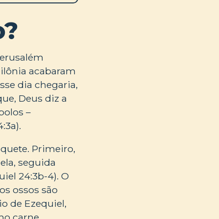
o?
 Jerusalém
bilônia acabaram
sse dia chegaria,
que, Deus diz a
bolos –
:3a).
uete. Primeiro,
ela, seguida
iel 24:3b-4). O
 os ossos são
io de Ezequiel,
mo carne