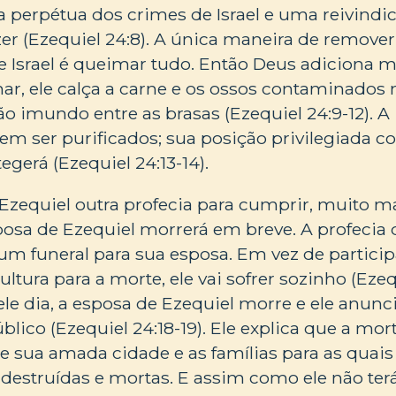
perpétua dos crimes de Israel e uma reivindic
azer (Ezequiel 24:8). A única maneira de remove
Israel é queimar tudo. Então Deus adiciona m
ar, ele calça a carne e os ossos contaminados
rão imundo entre as brasas (Ezequiel 24:9-12). 
vem ser purificados; sua posição privilegiada 
egerá (Ezequiel 24:13-14).
Ezequiel outra profecia para cumprir, muito ma
sa de Ezequiel morrerá em breve. A profecia 
 um funeral para sua esposa. Em vez de particip
ltura para a morte, ele vai sofrer sozinho (Ezequ
le dia, a esposa de Ezequiel morre e ele anunc
blico (Ezequiel 24:18-19). Ele explica que a mo
e sua amada cidade e as famílias para as quais
o destruídas e mortas. E assim como ele não ter