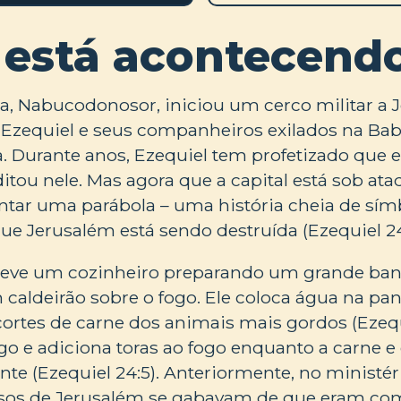
 está acontecend
ia, Nabucodonosor, iniciou um cerco militar a
). Ezequiel e seus companheiros exilados na Ba
ia. Durante anos, Ezequiel tem profetizado que e
tou nele. Mas agora que a capital está sob ata
ntar uma parábola – uma história cheia de sím
ue Jerusalém está sendo destruída (Ezequiel 24
reve um cozinheiro preparando um grande banq
 caldeirão sobre o fogo. Ele coloca água na pan
ortes de carne dos animais mais gordos (Ezequ
go e adiciona toras ao fogo enquanto a carne e
nte (Ezequiel 24:5). Anteriormente, no ministér
giosos de Jerusalém se gabavam de que eram co