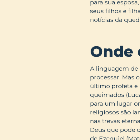
para sua esposa, 
seus filhos e fil
notícias da qued
Onde 
A linguagem de E
processar. Mas o
último profeta e 
queimados (Luca
para um lugar on
religiosos são la
nas trevas etern
Deus que pode de
de Ezequiel (Mat