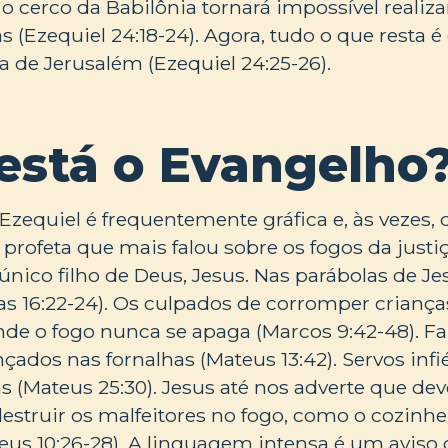
o cerco da Babilônia tornará impossível realiza
has (Ezequiel 24:18-24). Agora, tudo o que resta é
a de Jerusalém (Ezequiel 24:25-26).
está o Evangelho
zequiel é frequentemente gráfica e, às vezes, di
 profeta que mais falou sobre os fogos da justiç
único filho de Deus, Jesus. Nas parábolas de Jes
s 16:22-24). Os culpados de corromper criança
de o fogo nunca se apaga (Marcos 9:42-48). Fal
nçados nas fornalhas (Mateus 13:42). Servos infi
as (Mateus 25:30). Jesus até nos adverte que d
struir os malfeitores no fogo, como o cozinhe
eus 10:26-28). A linguagem intensa é um aviso