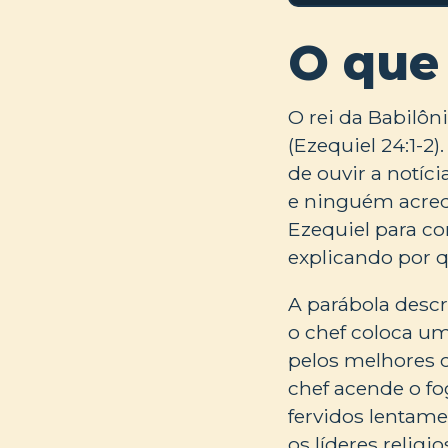
O que
O rei da Babilôn
(Ezequiel 24:1-2
de ouvir a notíc
e ninguém acredi
Ezequiel para co
explicando por q
A parábola desc
o chef coloca um
pelos melhores c
chef acende o fo
fervidos lentame
os líderes reli