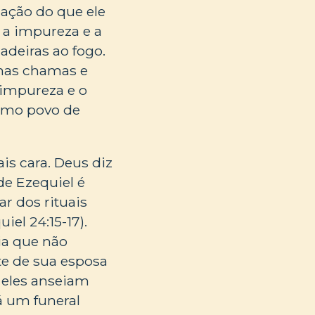
ação do que ele
r a impureza e a
adeiras ao fogo.
 nas chamas e
A impureza e o
como povo de
is cara. Deus diz
de Ezequiel é
ar dos rituais
iel 24:15-17).
ia que não
rte de sua esposa
 eles anseiam
á um funeral