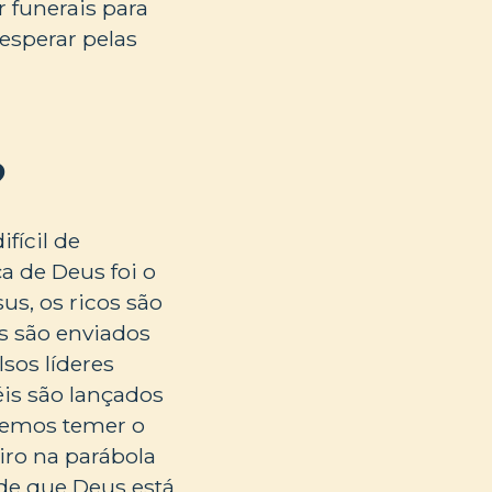
r funerais para
 esperar pelas
?
fícil de
a de Deus foi o
us, os ricos são
s são enviados
sos líderes
éis são lançados
evemos temer o
iro na parábola
 de que Deus está