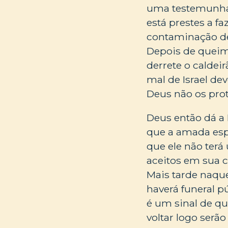
uma testemunha 
está prestes a f
contaminação de 
Depois de queim
derrete o caldei
mal de Israel de
Deus não os prot
Deus então dá a 
que a amada espo
que ele não terá
aceitos em sua cu
Mais tarde naque
haverá funeral pú
é um sinal de qu
voltar logo serã