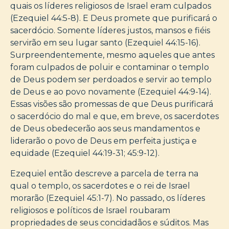
quais os líderes religiosos de Israel eram culpados
(Ezequiel 44:5-8). E Deus promete que purificará o
sacerdócio. Somente líderes justos, mansos e fiéis
servirão em seu lugar santo (Ezequiel 44:15-16).
Surpreendentemente, mesmo aqueles que antes
foram culpados de poluir e contaminar o templo
de Deus podem ser perdoados e servir ao templo
de Deus e ao povo novamente (Ezequiel 44:9-14).
Essas visões são promessas de que Deus purificará
o sacerdócio do mal e que, em breve, os sacerdotes
de Deus obedecerão aos seus mandamentos e
liderarão o povo de Deus em perfeita justiça e
equidade (Ezequiel 44:19-31; 45:9-12).
Ezequiel então descreve a parcela de terra na
qual o templo, os sacerdotes e o rei de Israel
morarão (Ezequiel 45:1-7). No passado, os líderes
religiosos e políticos de Israel roubaram
propriedades de seus concidadãos e súditos. Mas