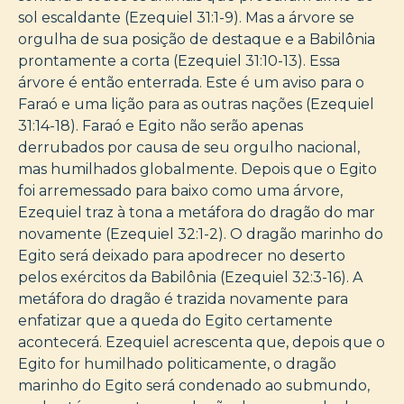
sol escaldante (Ezequiel 31:1-9). Mas a árvore se
orgulha de sua posição de destaque e a Babilônia
prontamente a corta (Ezequiel 31:10-13). Essa
árvore é então enterrada. Este é um aviso para o
Faraó e uma lição para as outras nações (Ezequiel
31:14-18). Faraó e Egito não serão apenas
derrubados por causa de seu orgulho nacional,
mas humilhados globalmente. Depois que o Egito
foi arremessado para baixo como uma árvore,
Ezequiel traz à tona a metáfora do dragão do mar
novamente (Ezequiel 32:1-2). O dragão marinho do
Egito será deixado para apodrecer no deserto
pelos exércitos da Babilônia (Ezequiel 32:3-16). A
metáfora do dragão é trazida novamente para
enfatizar que a queda do Egito certamente
acontecerá. Ezequiel acrescenta que, depois que o
Egito for humilhado politicamente, o dragão
marinho do Egito será condenado ao submundo,