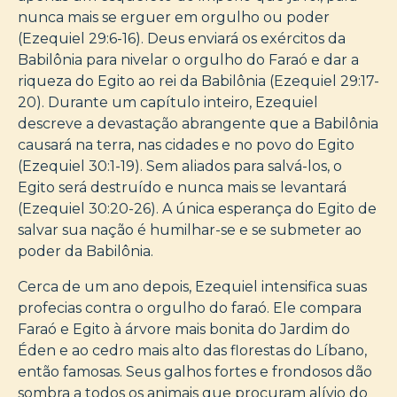
nunca mais se erguer em orgulho ou poder
(Ezequiel 29:6-16). Deus enviará os exércitos da
Babilônia para nivelar o orgulho do Faraó e dar a
riqueza do Egito ao rei da Babilônia (Ezequiel 29:17-
20). Durante um capítulo inteiro, Ezequiel
descreve a devastação abrangente que a Babilônia
causará na terra, nas cidades e no povo do Egito
(Ezequiel 30:1-19). Sem aliados para salvá-los, o
Egito será destruído e nunca mais se levantará
(Ezequiel 30:20-26). A única esperança do Egito de
salvar sua nação é humilhar-se e se submeter ao
poder da Babilônia.
Cerca de um ano depois, Ezequiel intensifica suas
profecias contra o orgulho do faraó. Ele compara
Faraó e Egito à árvore mais bonita do Jardim do
Éden e ao cedro mais alto das florestas do Líbano,
então famosas. Seus galhos fortes e frondosos dão
sombra a todos os animais que procuram alívio do