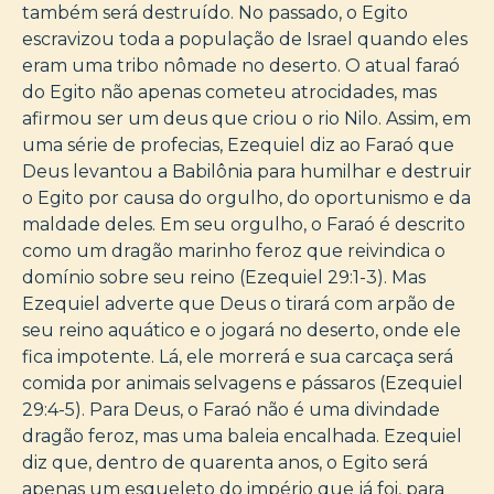
também será destruído. No passado, o Egito
escravizou toda a população de Israel quando eles
eram uma tribo nômade no deserto. O atual faraó
do Egito não apenas cometeu atrocidades, mas
afirmou ser um deus que criou o rio Nilo. Assim, em
uma série de profecias, Ezequiel diz ao Faraó que
Deus levantou a Babilônia para humilhar e destruir
o Egito por causa do orgulho, do oportunismo e da
maldade deles. Em seu orgulho, o Faraó é descrito
como um dragão marinho feroz que reivindica o
domínio sobre seu reino (Ezequiel 29:1-3). Mas
Ezequiel adverte que Deus o tirará com arpão de
seu reino aquático e o jogará no deserto, onde ele
fica impotente. Lá, ele morrerá e sua carcaça será
comida por animais selvagens e pássaros (Ezequiel
29:4-5). Para Deus, o Faraó não é uma divindade
dragão feroz, mas uma baleia encalhada. Ezequiel
diz que, dentro de quarenta anos, o Egito será
apenas um esqueleto do império que já foi, para