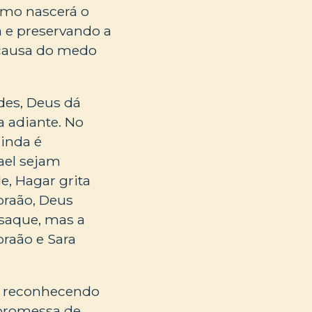
como nascerá o
 e preservando a
r causa do medo
ades, Deus dá
 adiante. No
ainda é
mael sejam
e, Hagar grita
braão, Deus
Isaque, mas a
braão e Sara
a reconhecendo
 promessa de