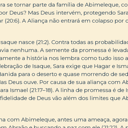
Sara se tornar parte da família de Abimeleque, 
 por Deus? Mas Deus intervém, protegendo Sara
r (20:6). A Aliança não entrará em colapso po
Isaque nasce (21:2). Contra todas as probabilid
avia nenhuma. A semente da promessa é levada
amente a história nos lembra como tudo isso 
elebração de Isaque, Sara exige que Hagar e Is
. Banida para o deserto e quase morrendo de sed
as Deus ouve. Por causa de sua aliança com A
a Ismael (21:17–18). A linha de promessa é de 
 fidelidade de Deus vão além dos limites que A
ina com Abimeleque, antes uma ameaça, agor
om Abraão e buscando a paz com ele (21:22). A