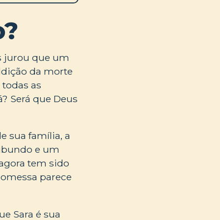
o?
s jurou que um
ldição da morte
 todas as
á? Será que Deus
 sua família, a
ribundo e um
 agora tem sido
promessa parece
ue Sara é sua