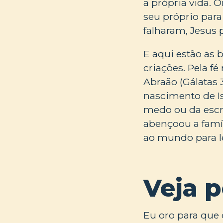
a própria vida.
seu próprio para
falharam, Jesus 
E aqui estão as
criações. Pela f
Abraão (Gálatas 
nascimento de I
medo ou da escr
abençoou a famíl
ao mundo para le
Veja 
Eu oro para que 