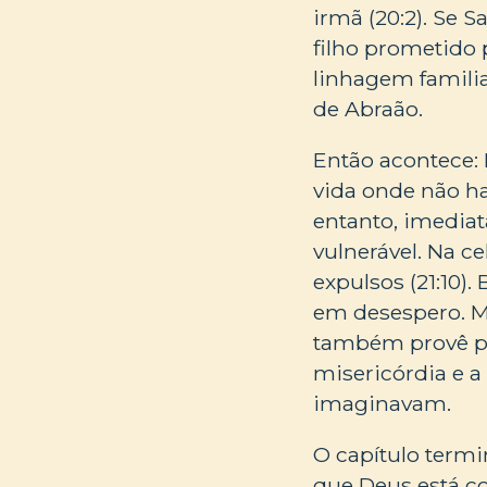
irmã (20:2). Se 
filho prometido
linhagem familia
de Abraão.
Então acontece: 
vida onde não h
entanto, imediat
vulnerável. Na c
expulsos (21:10)
em desespero. M
também provê par
misericórdia e a
imaginavam.
O capítulo term
que Deus está c