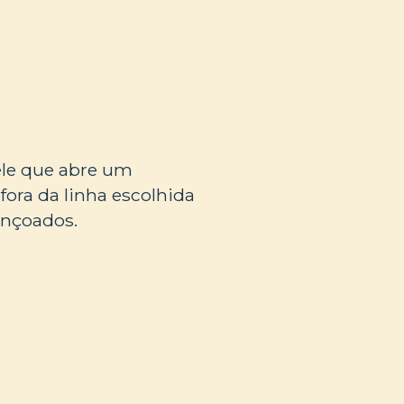
ele que abre um
ora da linha escolhida
ençoados.