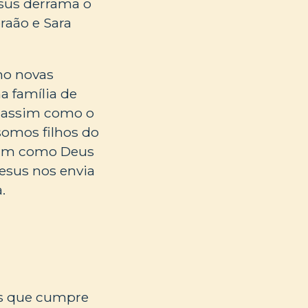
esus derrama o
raão e Sara
mo novas
a família de
, assim como o
somos filhos do
ssim como Deus
esus nos envia
.
eus que cumpre