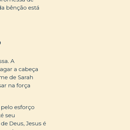
 da bênção está
?
ssa. A
agar a cabeça
úme de Sarah
ar na força
 pelo esforço
té seu
de Deus, Jesus é