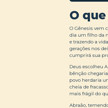
O que
O Gênesis vem 
dia um filho da
e trazendo a vid
gerações nos de
cumprirá sua p
Deus escolheu Ab
bênção chegaria
povo herdaria um
cheia de fracass
mais frágil do q
Abraão, temendo 