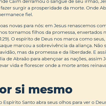
 Onde Caim derramou o sangue de seu irmão, J
 fazer surgir a prosperidade da morte. Onde Ab
permanece fiel.
 boas novas para nós: em Jesus renascemos co
é nos tornamos filhos da promessa, enxertados n
3:29). O espírito de Deus nos marca como seus
saque marcou a sobrevivência da aliança. Não 
avidão, mas da promessa e da liberdade. E a
ia de Abraão para abençoar as nações, assim J
var vida e florescer onde a morte antes reinava
por si mesmo
o Espírito Santo abra seus olhos para ver o D