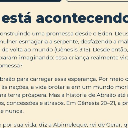
 está acontecend
construindo uma promessa desde o Éden. Deu
 mulher esmagaria a serpente, desfazendo a ma
a de volta ao mundo (Gênesis 3:15). Desde então,
ixaram imaginando: essa criança realmente vir
romessa?
raão para carregar essa esperança. Por meio de
 às nações, a vida brotaria em um mundo mo
a terra próspera. Mas a história de Abraão até
os, concessões e atrasos. Em Gênesis 20–21, a 
ue nunca.
por sua vida, diz a Abimeleque, rei de Gerar, q