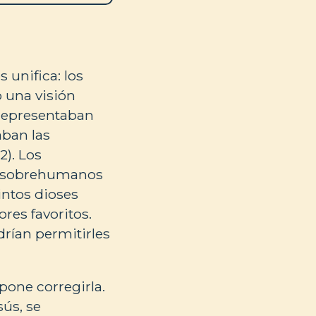
 unifica: los
o una visión
 representaban
ban las
2). Los
os sobrehumanos
intos dioses
res favoritos.
rían permitirles
opone corregirla.
ús, se