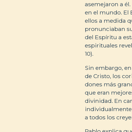
asemejaron a él. 
en el mundo. El 
ellos a medida q
pronunciaban sus
del Espíritu a es
espirituales revel
10).
Sin embargo, en 
de Cristo, los co
dones más grand
que eran mejores
divinidad. En ca
individualmente 
a todos los creyen
Pablo explica que