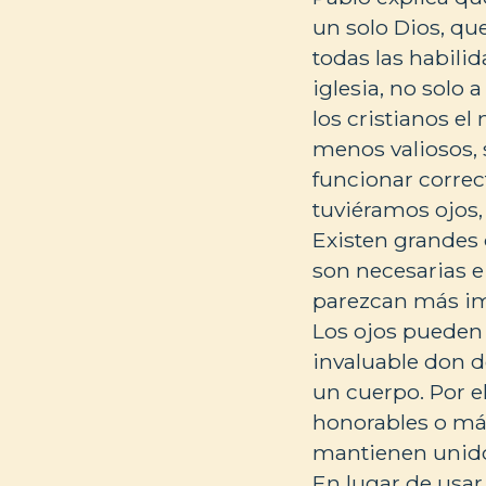
un solo Dios, que
todas las habili
iglesia, no solo 
los cristianos e
menos valiosos, 
funcionar corre
tuviéramos ojos,
Existen grandes 
son necesarias e
parezcan más imp
Los ojos pueden 
invaluable don d
un cuerpo. Por e
honorables o más
mantienen unido
En lugar de usar 