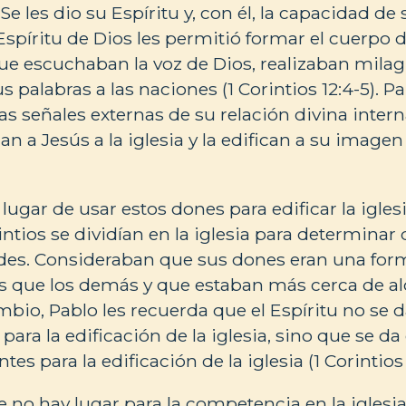
Se les dio su Espíritu y, con él, la capacidad d
Espíritu de Dios les permitió formar el cuerpo 
ue escuchaban la voz de Dios, realizaban milag
 palabras a las naciones (1 Corintios 12:4-5). P
tas señales externas de su relación divina inter
an a Jesús a la iglesia y la edifican a su imagen 
lugar de usar estos dones para edificar la igle
rintios se dividían en la iglesia para determinar 
es. Consideraban que sus dones eran una for
 que los demás y que estaban más cerca de al
mbio, Pablo les recuerda que el Espíritu no se 
para la edificación de la iglesia, sino que se d
tes para la edificación de la iglesia (1 Corintios 1
 no hay lugar para la competencia en la iglesia.