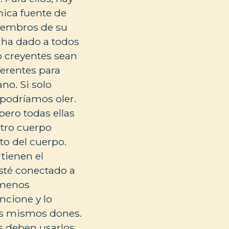
única fuente de
miembros de su
no ha dado a todos
o creyentes sean
ferentes para
o. Si solo
 podríamos oler.
pero todas ellas
stro cuerpo
to del cuerpo.
tienen el
esté conectado a
 menos
ncione y lo
os mismos dones.
ios deben usarlos