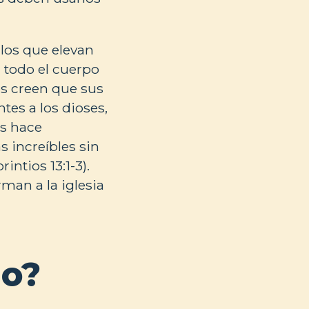
los que elevan
 todo el cuerpo
nos creen que sus
es a los dioses,
os hace
 increíbles sin
intios 13:1-3).
man a la iglesia
io?