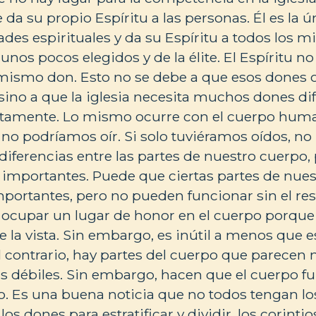
 da su propio Espíritu a las personas. Él es la 
dades espirituales y da su Espíritu a todos los 
a unos pocos elegidos y de la élite. El Espíritu 
l mismo don. Esto no se debe a que esos dones 
sino a que la iglesia necesita muchos dones di
ctamente. Lo mismo ocurre con el cuerpo human
 no podríamos oír. Si solo tuviéramos oídos, no
diferencias entre las partes de nuestro cuerpo, 
 importantes. Puede que ciertas partes de nue
ortantes, pero no pueden funcionar sin el res
ocupar un lugar de honor en el cuerpo porque 
e la vista. Sin embargo, es inútil a menos que 
l contrario, hay partes del cuerpo que parecen
 débiles. Sin embargo, hacen que el cuerpo fu
. Es una buena noticia que no todos tengan l
los dones para estratificar y dividir, los corint