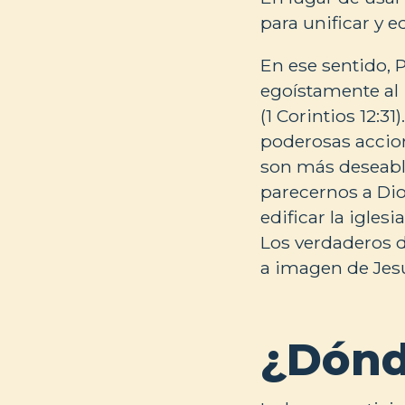
para unificar y ed
En ese sentido, 
egoístamente al 
(1 Corintios 12:3
poderosas accion
son más deseabl
parecernos a Dio
edificar la igles
Los verdaderos d
a imagen de Jes
¿Dónd