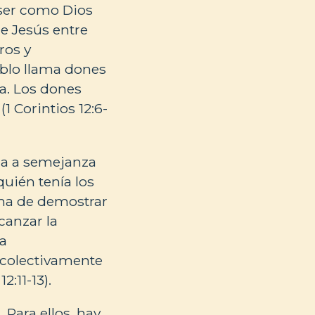
e ser como Dios
de Jesús entre
ros y
ablo llama dones
na. Los dones
(1 Corintios 12:6-
sia a semejanza
quién tenía los
ma de demostrar
canzar la
da
a colectivamente
2:11-13).
 Para ellos, hay