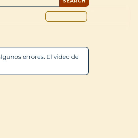
DONAR
OS
BLOG
lgunos errores. El video de