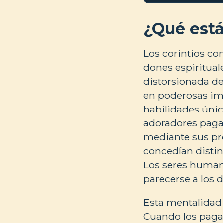
¿Qué est
Los corintios co
dones espiritual
distorsionada de
en poderosas im
habilidades única
adoradores paga
mediante sus pro
concedían distin
Los seres human
parecerse a los 
Esta mentalidad s
Cuando los pagan