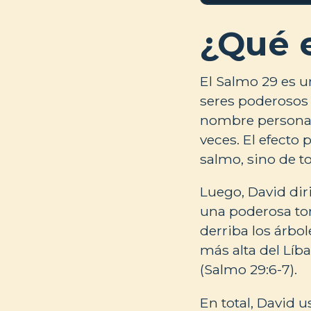
¿Qué 
El Salmo 29 es u
seres poderosos 
nombre personal 
veces. El efecto
salmo, sino de t
Luego, David dir
una poderosa to
derriba los árbo
más alta del Lí
(Salmo 29:6-7).
En total, David us