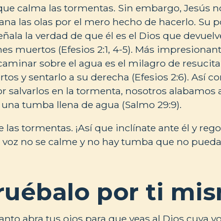
 que calma las tormentas. Sin embargo, Jesús n
ana las olas por el mero hecho de hacerlo. Su p
ñala la verdad de que él es el Dios que devuelve
es muertos (Efesios 2:1, 4-5). Más impresionan
aminar sobre el agua es el milagro de resucit
tos y sentarlo a su derecha (Efesios 2:6). Así c
or salvarlos en la tormenta, nosotros alabamos a
 una tumba llena de agua (Salmo 29:9).
e las tormentas. ¡Así que inclínate ante él y rego
 voz no se calme y no hay tumba que no pueda
uébalo por ti mi
anto abra tus ojos para que veas al Dios cuya v