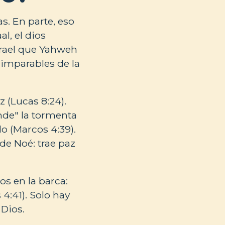
s. En parte, eso
l, el dios
srael que Yahweh
 imparables de la
 (Lucas 8:24).
ende" la tormenta
o (Marcos 4:39).
 de Noé: trae paz
os en la barca:
 4:41). Solo hay
 Dios.