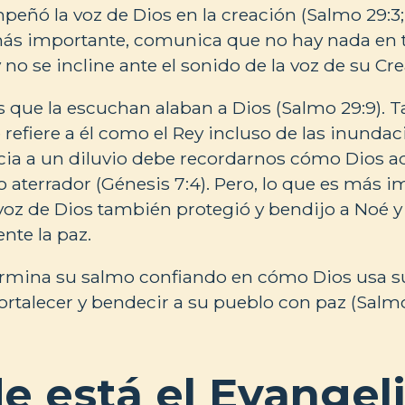
eñó la voz de Dios en la creación (Salmo 29:3; 
más importante, comunica que no hay nada en t
 no se incline ante el sonido de la voz de su Cr
os que la escuchan alaban a Dios (Salmo 29:9). 
 refiere a él como el Rey incluso de las inunda
encia a un diluvio debe recordarnos cómo Dios ad
o aterrador (Génesis 7:4). Pero, lo que es más 
voz de Dios también protegió y bendijo a Noé y 
nte la paz.
termina su salmo confiando en cómo Dios usa s
ortalecer y bendecir a su pueblo con paz (Salmo 
e está el Evangel