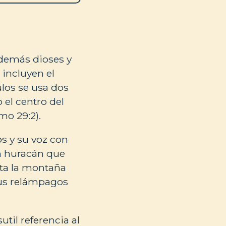
 demás dioses y
 incluyen el
los se usa dos
 el centro del
mo 29:2).
s y su voz con
n huracán que
sta la montaña
sus relámpagos
util referencia al