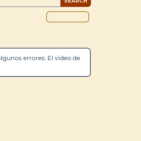
DONAR
OS
BLOG
lgunos errores. El video de