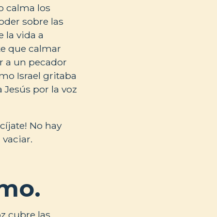
o calma los
oder sobre las
 la vida a
te que calmar
ar a un pecador
omo Israel gritaba
 Jesús por la voz
cíjate! No hay
 vaciar.
smo.
oz cubre las