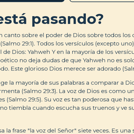
está pasando?
n canto sobre el poder de Dios sobre todos los
(Salmo 29:1). Todos los versículos (excepto uno)
de Dios: Yahweh Y en la mayoría de los versícu
 poético no deja dudas de que Yahweh no es solo
odo. Este glorioso Dios merece ser adorado (Sal
ige la mayoría de sus palabras a comparar a Dio
rmenta (Salmo 29:3). La voz de Dios es como u
les (Salmo 29:5). Su voz es tan poderosa que ha
bano tiembla cuando escucha sus truenos y ve 
a la frase "la voz del Señor" siete veces. Es una s