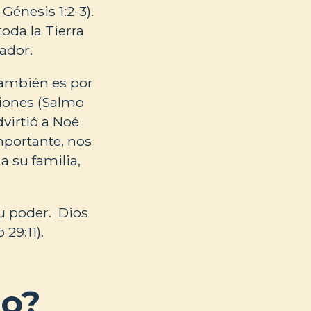
Génesis 1:2-3).
oda la Tierra
eador.
También es por
ciones (Salmo
virtió a Noé
importante, nos
a su familia,
u poder. Dios
29:11).
io?