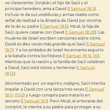
ve claramente. Jonatán, el hijo de Saúl y el
príncipe heredero, ama a David (
1 Samuel 18:3
).
Incluso le da sus vestiduras y armas reales como
señal de lealtad a la dinastía de David por encima
de la de su padre (
1 Samuel 18:5
). Mical, la hija de
Saúl, quiere casarse con David (
1 Samuel 18:28
). Las
mujeres de Israel escriben canciones sobre cómo
David es diez veces más grande que Saúl (
1 Samuel
18:7
). Y a los soldados de Israel les encanta seguirlo
a la batalla contra los filisteos (
1 Samuel 18:16
,
30
).
Mientras que la nación y la familia de Saúl celebran
a David, Saúl está celoso y temeroso (
1 Samuel
18:12
).
Atormentado por un espíritu maligno, Saúl intenta
impalar a David con una lanza tres veces (
1 Samuel
18:11
;
19:10
) y luego conspira para matarlo en
secreto (
1 Samuel 19:1
). Pero Mical, al enterarse del
complot, le miente a su padre para proteger a su