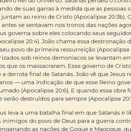
adeiro Rei do Universo. Satanás perdeu o contr
ando de suas garras à medida que as pessoas 
 juntam ao reino de Cristo (Apocalipse 20:3b).
antes se sentavam nos tronos das nações agor
sus governa sobre eles colocando seus seguidor
pocalipse 20:4). João chama essa destronação 
seu povo de primeira ressurreição (Apocalipse 
rizados sob reinos demoníacos se levantam em
os que os massacraram. Esse governo de Cristo
é a derrota final de Satanás. João vê que Jesus 
0 anos — uma indicação de que esse Reino gove
umado (Apocalipse 20:6). E quando essa obra f
e serão destruídos para sempre (Apocalipse 20:
us leva a uma batalha final em que Satanás é l
s inimigos do povo de Deus para a guerra contr
 enganando as nações de Gogue e Magogue, q