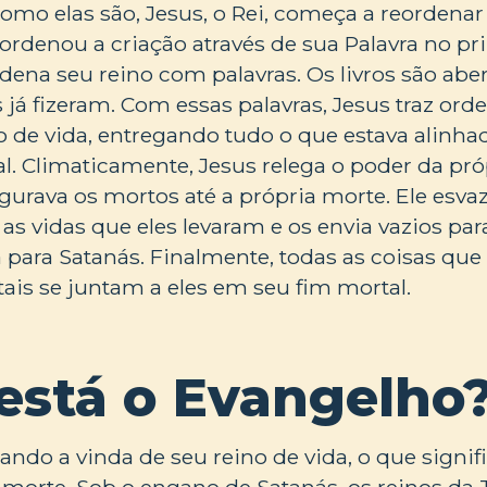
como elas são, Jesus, o Rei, começa a reordenar 
rdenou a criação através de sua Palavra no pri
ena seu reino com palavras. Os livros são aber
 já fizeram. Com essas palavras, Jesus traz or
de vida, entregando tudo o que estava alinh
l. Climaticamente, Jesus relega o poder da pró
gurava os mortos até a própria morte. Ele esvaz
as vidas que eles levaram e os envia vazios p
para Satanás. Finalmente, todas as coisas que
rtais se juntam a eles em seu fim mortal.
está o Evangelho
ando a vinda de seu reino de vida, o que signif
 morte. Sob o engano de Satanás, os reinos da