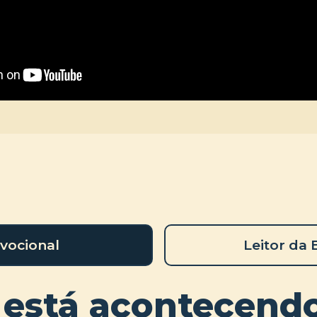
vocional
Leitor da 
 está acontecend