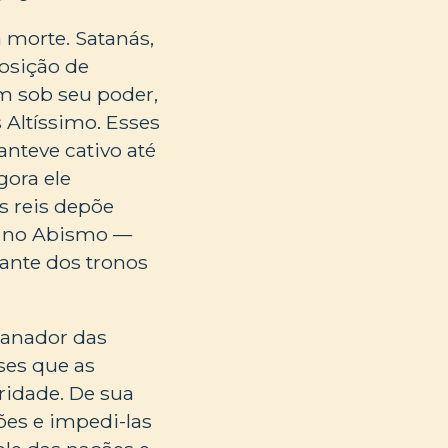
 morte. Satanás,
osição de
 sob seu poder,
 Altíssimo. Esses
nteve cativo até
gora ele
s reis depõe
ás no Abismo —
ante dos tronos
ganador das
ses que as
idade. De sua
ões e impedi-las