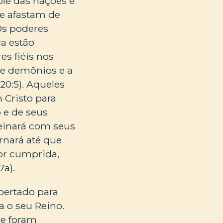
ole das nações e
se afastam de
 Os poderes
a estão
es fiéis nos
de demônios e a
20:5). Aqueles
 Cristo para
 e de seus
reinará com seus
rnará até que
or cumprida,
7a).
ibertado para
a o seu Reino.
ue foram