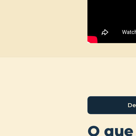
De
O que