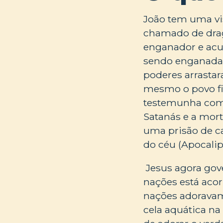
João tem uma vi
chamado de drag
enganador e acu
sendo enganadas 
poderes arrasta
mesmo o povo fie
testemunha como
Satanás e a mor
uma prisão de ca
do céu (Apocalips
Jesus agora gov
nações está aco
nações adoravam
cela aquática na