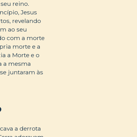
seu reino.
ncípio, Jesus
tos, revelando
dem ao seu
ado com a morte
pria morte e a
ia a Morte e o
ara a mesma
 se juntaram às
?
icava a derrota
 Terra adoravam