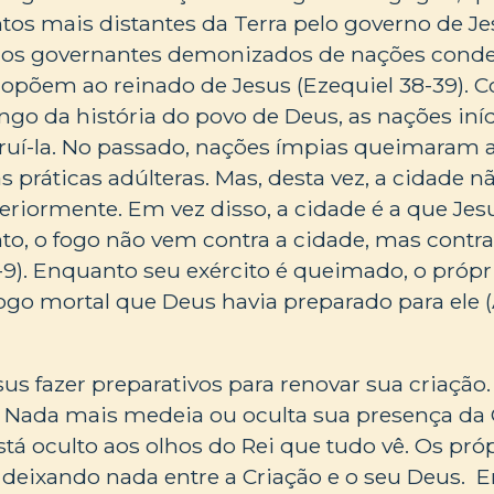
tos mais distantes da Terra pelo governo de Je
ão os governantes demonizados de nações cond
 opõem ao reinado de Jesus (Ezequiel 38-39).
ngo da história do povo de Deus, as nações in
truí-la. No passado, nações ímpias queimaram 
 práticas adúlteras. Mas, desta vez, a cidade nã
eriormente. Em vez disso, a cidade é a que Jes
nto, o fogo não vem contra a cidade, mas contr
-9). Enquanto seu exército é queimado, o própr
go mortal que Deus havia preparado para ele 
sus fazer preparativos para renovar sua criação.
. Nada mais medeia ou oculta sua presença da 
stá oculto aos olhos do Rei que tudo vê. Os próp
 deixando nada entre a Criação e o seu Deus. 