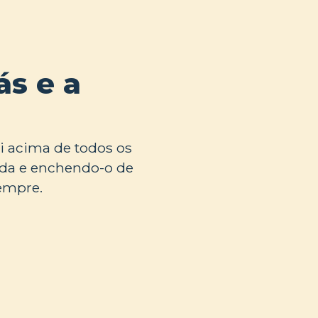
ás e a
i acima de todos os
vida e enchendo-o de
sempre.