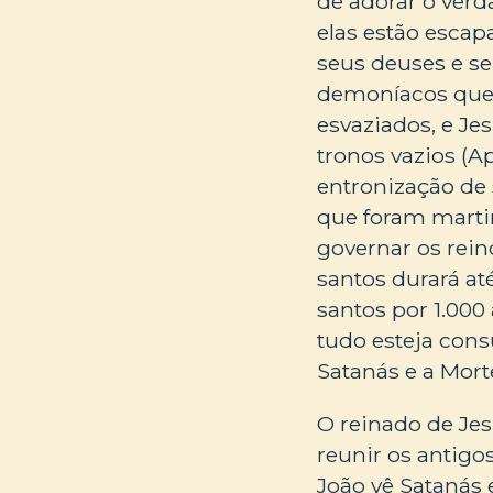
de adorar o verd
elas estão escap
seus deuses e se
demoníacos que 
esvaziados, e Je
tronos vazios (A
entronização de 
que foram marti
governar os rein
santos durará at
santos por 1.00
tudo esteja cons
Satanás e a Mort
O reinado de Jes
reunir os antigo
João vê Satanás