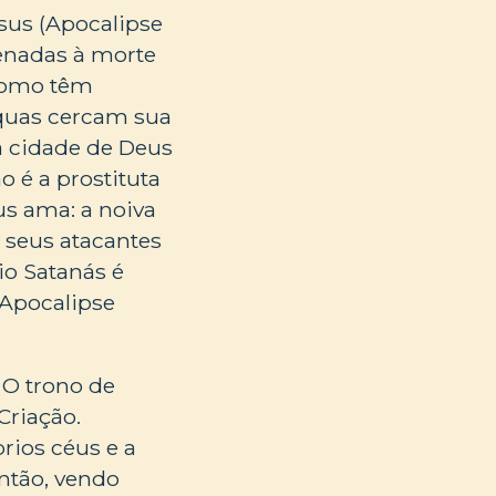
sus (Apocalipse
enadas à morte
 Como têm
íquas cercam sua
a cidade de Deus
o é a prostituta
us ama: a noiva
a seus atacantes
io Satanás é
(Apocalipse
 O trono de
Criação.
rios céus e a
Então, vendo