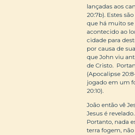
lançadas aos can
20:7b). Estes s
que há muito se
acontecido ao lo
cidade para des
por causa de suas
que John viu ant
de Cristo. Porta
(Apocalipse 20:8
jogado em um fo
20:10).
João então vê Je
Jesus é revelado
Portanto, nada e
terra fogem, não