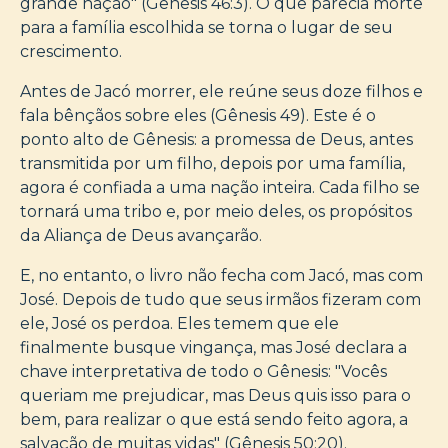
grande nação" (Gênesis 46:3). O que parecia morte
para a família escolhida se torna o lugar de seu
crescimento.
Antes de Jacó morrer, ele reúne seus doze filhos e
fala bênçãos sobre eles (Gênesis 49). Este é o
ponto alto de Gênesis: a promessa de Deus, antes
transmitida por um filho, depois por uma família,
agora é confiada a uma nação inteira. Cada filho se
tornará uma tribo e, por meio deles, os propósitos
da Aliança de Deus avançarão.
E, no entanto, o livro não fecha com Jacó, mas com
José. Depois de tudo que seus irmãos fizeram com
ele, José os perdoa. Eles temem que ele
finalmente busque vingança, mas José declara a
chave interpretativa de todo o Gênesis: "Vocês
queriam me prejudicar, mas Deus quis isso para o
bem, para realizar o que está sendo feito agora, a
salvação de muitas vidas" (Gênesis 50:20).