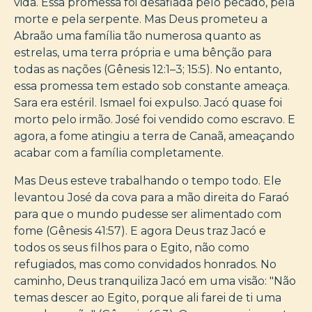
vida. Essa promessa foi desafiada pelo pecado, pela
morte e pela serpente. Mas Deus prometeu a
Abraão uma família tão numerosa quanto as
estrelas, uma terra própria e uma bênção para
todas as nações (Gênesis 12:1–3; 15:5). No entanto,
essa promessa tem estado sob constante ameaça.
Sara era estéril. Ismael foi expulso. Jacó quase foi
morto pelo irmão. José foi vendido como escravo. E
agora, a fome atingiu a terra de Canaã, ameaçando
acabar com a família completamente.
Mas Deus esteve trabalhando o tempo todo. Ele
levantou José da cova para a mão direita do Faraó
para que o mundo pudesse ser alimentado com
fome (Gênesis 41:57). E agora Deus traz Jacó e
todos os seus filhos para o Egito, não como
refugiados, mas como convidados honrados. No
caminho, Deus tranquiliza Jacó em uma visão: "Não
temas descer ao Egito, porque ali farei de ti uma