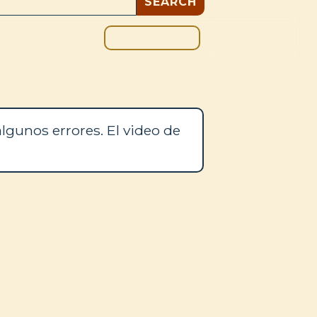
DONAR
OS
BLOG
lgunos errores. El video de