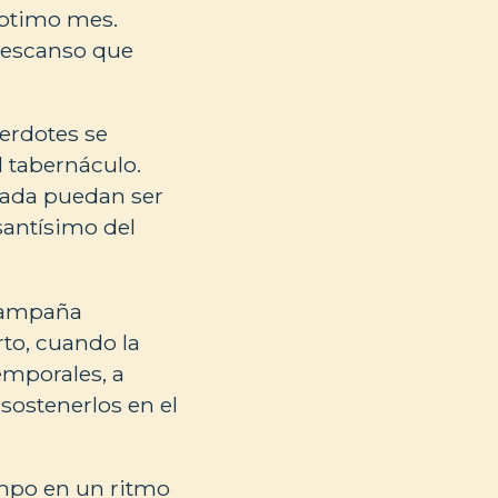
éptimo mes.
 descanso que
cerdotes se
l tabernáculo.
rada puedan ser
 santísimo del
 campaña
rto, cuando la
emporales, a
 sostenerlos en el
iempo en un ritmo