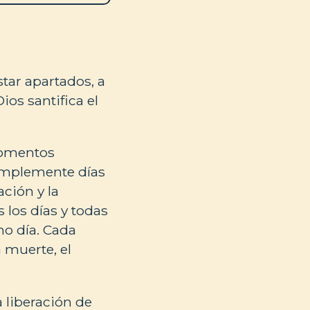
star apartados, a
ios santifica el
 momentos
simplemente días
ción y la
 los días y todas
mo día. Cada
a muerte, el
a liberación de