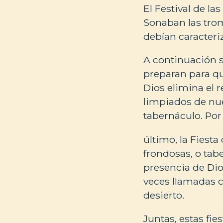
El Festival de l
Sonaban las trom
debían caracteri
A continuación se
preparan para que
Dios elimina el 
limpiados de nuev
tabernáculo. Por
último, la Fiest
frondosas, o tabe
presencia de Dio
veces llamadas ch
desierto.
Juntas, estas fie