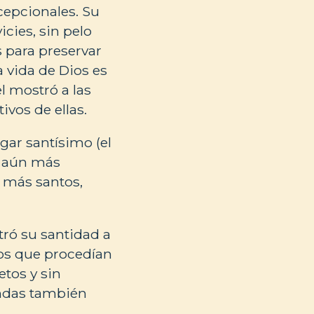
cepcionales. Su
icies, sin pelo
 para preservar
a vida de Dios es
l mostró a las
ivos de ellas.
gar santísimo (el
o aún más
 más santos,
stró su santidad a
dos que procedían
etos y sin
endas también