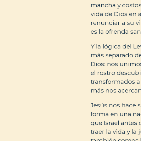
mancha y costoso
vida de Dios en 
renunciar a su v
es la ofrenda sa
Y la lógica del L
más separado deb
Dios: nos unimos
el rostro descub
transformados a 
más nos acercam
Jesús nos hace sa
forma en una nac
que Israel antes
traer la vida y la
también somos l