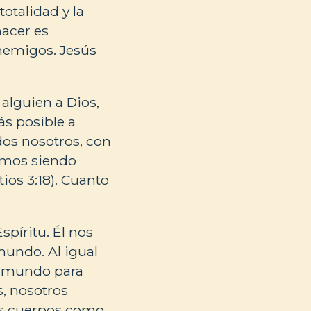
otalidad y la
hacer es
enemigos. Jesús
 alguien a Dios,
ás posible a
dos nosotros, con
tamos siendo
ios 3:18). Cuanto
spíritu. Él nos
mundo. Al igual
el mundo para
es, nosotros
os cuerpos como