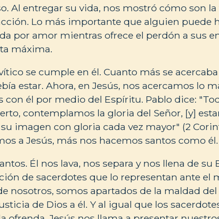
. Al entregar su vida, nos mostró cómo son la t
acción. Lo más importante que alguien puede 
ida por amor mientras ofrece el perdón a sus 
nta máxima.
evítico se cumple en él. Cuanto más se acercaba
ía estar. Ahora, en Jesús, nos acercamos lo m
 con él por medio del Espíritu. Pablo dice: "To
ierto, contemplamos la gloria del Señor, [y] es
su imagen con gloria cada vez mayor" (2 Corint
os a Jesús, más nos hacemos santos como él.
ntos. Él nos lava, nos separa y nos llena de su E
ión de sacerdotes que lo representan ante el 
 de nosotros, somos apartados de la maldad d
 justicia de Dios a él. Y al igual que los sacerdot
a ofrenda. Jesús nos llama a presentar nuestr