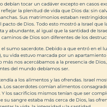
o debían tocar un cadáver excepto en casos ex
reflejar la plenitud de vida que Dios da: sin calv
anchas. Sus matrimonios estaban restringidos
el pacto de Dios. Todo esto mostró a Israel que l
a y abundante, al igual que la santidad de Israe
 caminos de Dios son diferentes de los destruct
 el sumo sacerdote. Debido a que entró en el lu
), su vida estuvo marcada por un apartamient
o más nos acercábamos a la presencia de Dios,
rentes del mundo debíamos ser.
tendía a los alimentos y las ofrendas. Israel mo
ta. Los sacerdotes comían alimentos consagra
s. Y los sacrificios mismos tenían que ser compl
e su sangre estaba más cerca de Dios, las ofr
entar la vida, la integridad y la santidad.