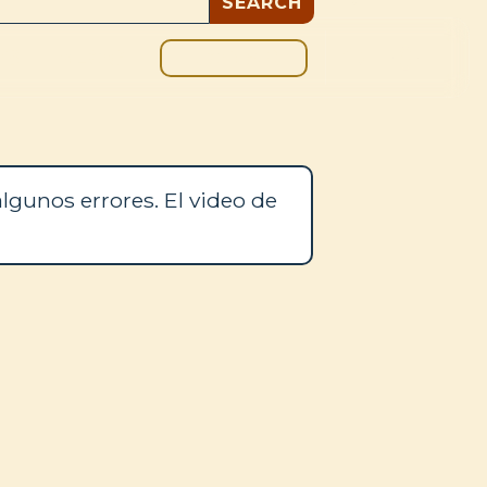
DONAR
OS
BLOG
lgunos errores. El video de