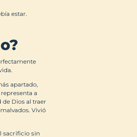
ía estar.
io?
erfectamente
vida.
más apartado,
 representa a
de Dios al traer
 malvados. Vivió
 sacrificio sin