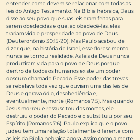
entender como devem se relacionar com todas as
leis do Antigo Testamento. Na Bíblia hebraica, Deus
disse ao seu povo que suas leis eram feitas para
serem obedecidas e que, ao obedecê-las, eles
trariam vida e prosperidade ao povo de Deus
(Deuteronômio 30:15-20). Mas Paulo acabou de
dizer que, na história de Israel, esse florescimento
nunca se tornou realidade. As leis de Deus nunca
produziram vida para o povo de Deus porque
dentro de todos os humanos existe um poder
obscuro chamado Pecado. Esse poder das trevas
se rebelava toda vez que ouviam uma das leis de
Deus e gerava ódio, desobediência e,
eventualmente, morte (Romanos 7:5). Mas quando
Jesus morreu e ressuscitou dos mortos, ele
destruiu o poder do Pecado e o substituiu por seu
Espírito (Romanos 7:6). Paulo explica que o povo
judeu tem uma relação totalmente diferente com
as leis da Bíblia hebraica agora. Assim como a morte