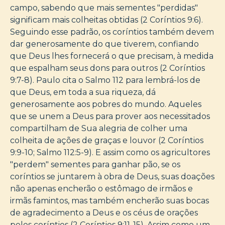
campo, sabendo que mais sementes "perdidas"
significam mais colheitas obtidas (2 Coríntios 9:6).
Seguindo esse padrão, os coríntios também devem
dar generosamente do que tiverem, confiando
que Deus lhes fornecerá o que precisam, à medida
que espalham seus dons para outros (2 Coríntios
9:7-8). Paulo cita o Salmo 112 para lembrá-los de
que Deus, em toda a sua riqueza, dá
generosamente aos pobres do mundo. Aqueles
que se unem a Deus para prover aos necessitados
compartilham de Sua alegria de colher uma
colheita de ações de graças e louvor (2 Coríntios
9:9-10; Salmo 112:5-9). E assim como os agricultores
"perdem" sementes para ganhar pão, se os
coríntios se juntarem à obra de Deus, suas doações
não apenas encherão o estômago de irmãos e
irmãs famintos, mas também encherão suas bocas
de agradecimento a Deus e os céus de orações
pelos coríntios (2 Coríntios 9:11-15). Assim como um