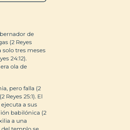
gobernador de
gas (2 Reyes
a solo tres meses
es 24:12).
era ola de
, pero falla (2
 Reyes 25:1). El
 ejecuta a sus
sión babilónica (2
ilia a una
o del templo se