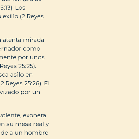
:13). Los
exilio (2 Reyes
a atenta mirada
obernador como
mente por unos
Reyes 25:25).
sca asilo en
 Reyes 25:26). El
avizado por un
volente, exonera
 en su mesa real y
onde a un hombre