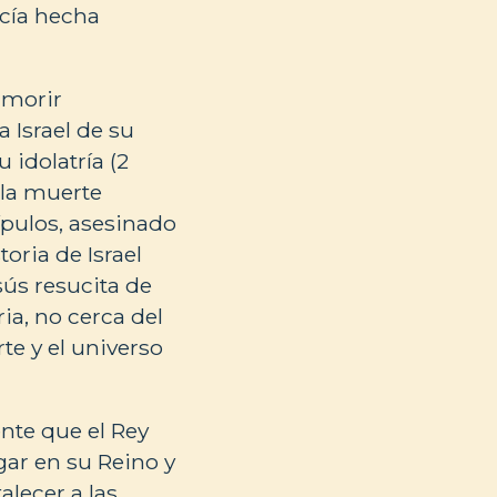
ecía hecha
e morir
a Israel de su
 idolatría (2
 la muerte
ípulos, asesinado
oria de Israel
sús resucita de
ia, no cerca del
te y el universo
nte que el Rey
ogar en su Reino y
alecer a las