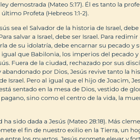
 ley demostrada (Mateo 5:17). Él es tanto la prof
último Profeta (Hebreos 1:1-2).
ús sea el Salvador de la historia de Israel, deb
ara salvar a Israel, debe ser Israel. Para redimir 
la de su idolatría, debe encarnar su pecado y su
Al igual que Babilonia, los imperios del pecado y
ús. Fuera de la ciudad, rechazado por sus disc
 abandonado por Dios, Jesús revive tanto la hist
 Israel. Pero al igual que el hijo de Joacim, Je
 está sentado en la mesa de Dios, vestido de glor
 pagano, sino como el centro de la vida, la muer
d ha sido dada a Jesús (Mateo 28:18). Más cleme
mete el fin de nuestro exilio en la Tierra, un h
e entre los muertos. Jesús promete elevar y fort