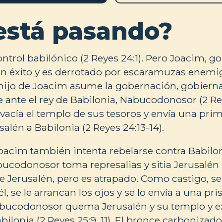
está pasando?
ontrol babilónico (2 Reyes 24:1). Pero Joacim, 
sin éxito y es derrotado por escaramuzas enemi
 hijo de Joacim asume la gobernación, gobiern
e ante el rey de Babilonia, Nabucodonosor (2 Rey
cía el templo de sus tesoros y envía una prim
salén a Babilonia (2 Reyes 24:13-14).
acim también intenta rebelarse contra Babilonia
ucodonosor toma represalias y sitia Jerusalén (2
Jerusalén, pero es atrapado. Como castigo, se
él, se le arrancan los ojos y se lo envía a una pri
abucodonosor quema Jerusalén y su templo y ex
ilonia (2 Reyes 25:9, 11). El bronce carbonizad