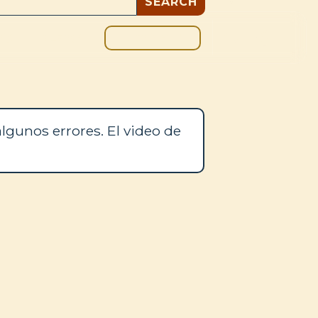
DONAR
OS
BLOG
lgunos errores. El video de