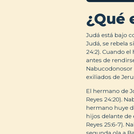
¿Qué 
Judá está bajo c
Judá, se rebela 
24:2). Cuando el
antes de rendirs
Nabucodonosor va
exiliados de Jeru
El hermano de Jo
Reyes 24:20). Nab
hermano huye de 
hijos delante de 
Reyes 25:6-7). N
segunda ola a Bab