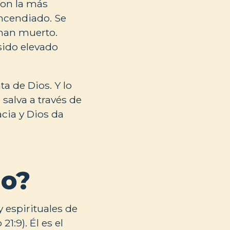
con la más
incendiado. Se
 han muerto.
sido elevado
ta de Dios. Y lo
salva a través de
acia y Dios da
io?
y espirituales de
21:9). Él es el