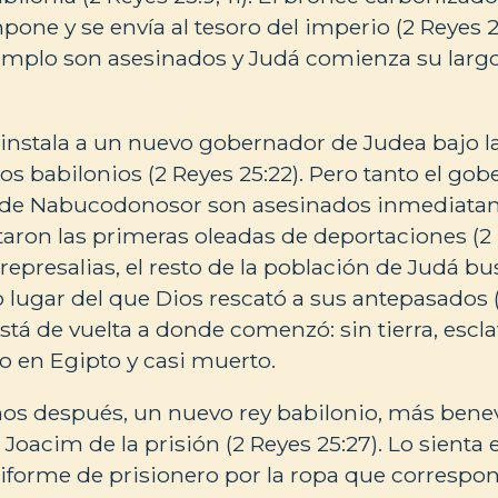
one y se envía al tesoro del imperio (2 Reyes 25
emplo son asesinados y Judá comienza su largo 
nstala a un nuevo gobernador de Judea bajo l
ios babilonios (2 Reyes 25:22). Pero tanto el g
s de Nabucodonosor son asesinados inmediata
taron las primeras oleadas de deportaciones (2 
epresalias, el resto de la población de Judá bu
 lugar del que Dios rescató a sus antepasados (2
stá de vuelta a donde comenzó: sin tierra, escl
o en Egipto y casi muerto.
años después, un nuevo rey babilonio, más bene
de Joacim de la prisión (2 Reyes 25:27). Lo sienta
iforme de prisionero por la ropa que corresp