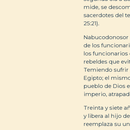
mide, se descomp
sacerdotes del t
25:21).
Nabucodonosor i
de los funcionar
los funcionario
rebeldes que evi
Temiendo sufrir r
Egipto; el mismo
pueblo de Dios e
imperio, atrapad
Treinta y siete 
y libera al hijo 
reemplaza su un