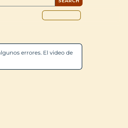
DONAR
OS
BLOG
lgunos errores. El video de