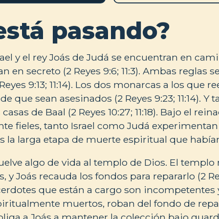
está pasando?
rael y el rey Joás de Judá se encuentran en cami
 en secreto (2 Reyes 9:6; 11:3). Ambas reglas 
Reyes 9:13; 11:14). Los dos monarcas a los que 
s de que sean asesinados (2 Reyes 9:23; 11:14). Y
 casas de Baal (2 Reyes 10:27; 11:18). Bajo el rein
nte fieles, tanto Israel como Judá experiment
s la larga etapa de muerte espiritual que había
uelve algo de vida al templo de Dios. El templo
, y Joás recauda los fondos para repararlo (2 Rey
erdotes que están a cargo son incompetentes y
spiritualmente muertos, roban del fondo de repa
bliga a Joás a mantener la colección bajo guar