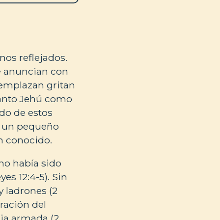
nos reflejados.
se anuncian con
reemplazan gritan
 tanto Jehú como
ado de estos
an un pequeño
n conocido.
 no había sido
es 12:4-5). Sin
 ladrones (2
ración del
dia armada (2