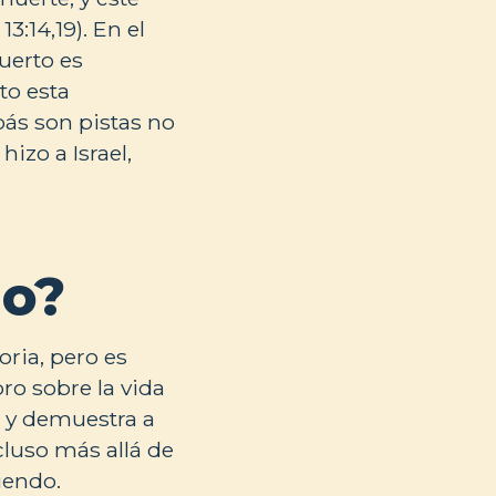
3:14,19). En el
uerto es
nto esta
oás son pistas no
hizo a Israel,
io?
ria, pero es
bro sobre la vida
s y demuestra a
cluso más allá de
iendo.