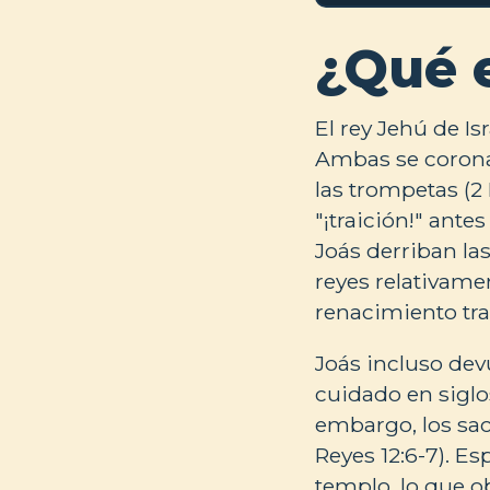
¿Qué 
El rey Jehú de Is
Ambas se coronan
las trompetas (2 
"¡traición!" ante
Joás derriban las
reyes relativame
renacimiento tra
Joás incluso dev
cuidado en siglos
embargo, los sac
Reyes 12:6-7). E
templo, lo que o