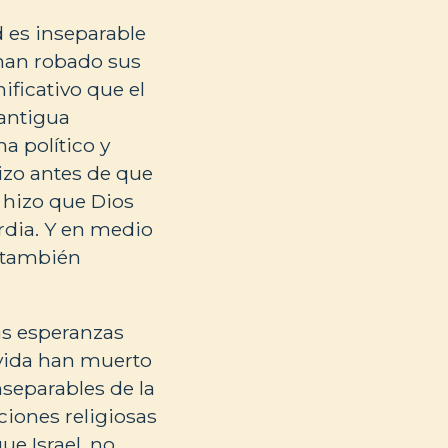
d es inseparable
e han robado sus
ificativo que el
 antigua
a político y
hizo antes de que
a hizo que Dios
rdia. Y en medio
e también
as esperanzas
 vida han muerto
separables de la
ciones religiosas
e Israel, no