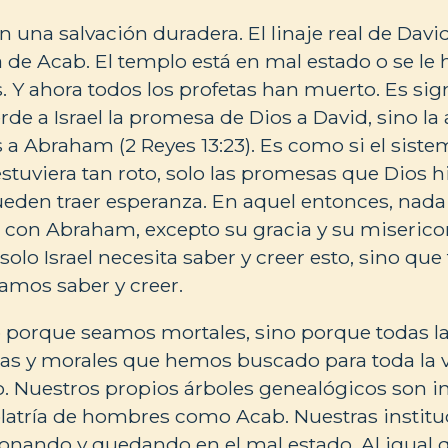
n una salvación duradera. El linaje real de Davi
ra de Acab. El templo está en mal estado o se l
. Y ahora todos los profetas han muerto. Es sign
rde a Israel la promesa de Dios a David, sino la
a Abraham (2 Reyes 13:23). Es como si el sistem
estuviera tan roto, solo las promesas que Dios 
 pueden traer esperanza. En aquel entonces, nad
 con Abraham, excepto su gracia y su miserico
solo Israel necesita saber y creer esto, sino qu
amos saber y creer.
 porque seamos mortales, sino porque todas l
iosas y morales que hemos buscado para toda la
. Nuestros propios árboles genealógicos son in
idolatría de hombres como Acab. Nuestras institu
nando y quedando en el mal estado. Al igual qu