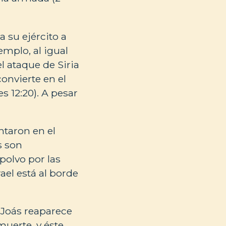
a su ejército a
emplo, al igual
el ataque de Siria
convierte en el
s 12:20). A pesar
ntaron en el
s son
 polvo por las
rael está al borde
 Joás reaparece
muerte, y éste