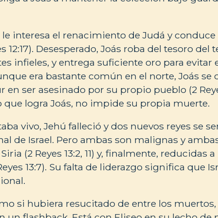
o le interesa el renacimiento de Judá y conduce 
s 12:17). Desesperado, Joás roba del tesoro del t
s infieles, y entrega suficiente oro para evitar 
Aunque era bastante común en el norte, Joás se 
r en ser asesinado por su propio pueblo (2 Reye
 que logra Joás, no impide su propia muerte.
aba vivo, Jehú falleció y dos nuevos reyes se se
nal de Israel. Pero ambas son malignas y amba
iria (2 Reyes 13:2, 11) y, finalmente, reducidas a
Reyes 13:7). Su falta de liderazgo significa que Is
ional.
o si hubiera resucitado de entre los muertos,
n un flashback. Está con Eliseo en su lecho de 