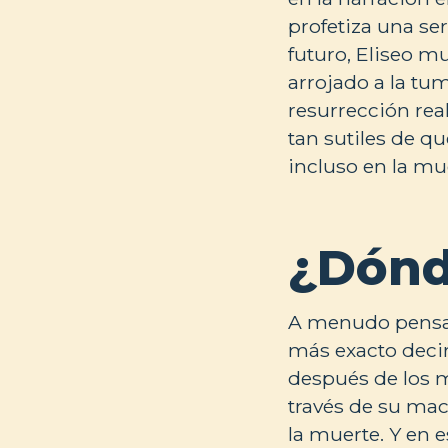
profetiza una seri
futuro, Eliseo m
arrojado a la tum
resurrección rea
tan sutiles de qu
incluso en la mue
¿Dónd
A menudo pensamo
más exacto decir 
después de los m
través de su mac
la muerte. Y en e