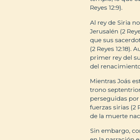
Reyes 12:9).
Al rey de Siria n
Jerusalén (2 Reye
que sus sacerdote
(2 Reyes 12:18). 
primer rey del su
del renacimiento
Mientras Joás est
trono septentrio
perseguidas por S
fuerzas sirias (2 
de la muerte nac
Sin embargo, com
en la narración e