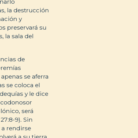
narlo
s, la destrucción
nación y
os preservará su
 la sala del
encias de
Jeremías
 apenas se aferra
s se coloca el
dequías y le dice
bucodonosor
lónico, será
7:8-9). Sin
 a rendirse
verá a su tierra