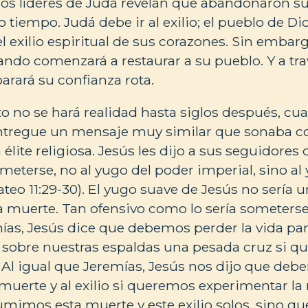
los líderes de Judá revelan que abandonaron s
tiempo. Judá debe ir al exilio; el pueblo de D
el exilio espiritual de sus corazones. Sin embar
cuando comenzará a restaurar a su pueblo. Y a tr
arará su confianza rota.
o no se hará realidad hasta siglos después, cu
ntregue un mensaje muy similar que sonaba 
 élite religiosa. Jesús les dijo a sus seguidore
someterse, no al yugo del poder imperial, sino a
ateo 11:29-30). El yugo suave de Jesús no sería un
la muerte. Tan ofensivo como lo sería someterse
mías, Jesús dice que debemos perder la vida par
sobre nuestras espaldas una pesada cruz si qu
. Al igual que Jeremías, Jesús nos dijo que de
muerte y al exilio si queremos experimentar la
umimos esta muerte y este exilio solos, sino q