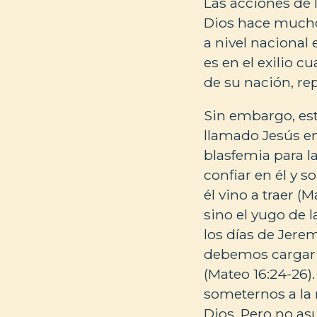
Las acciones de 
Dios hace mucho 
a nivel nacional 
es en el exilio 
de su nación, rep
Sin embargo, est
llamado Jesús e
blasfemia para la
confiar en él y 
él vino a traer (M
sino el yugo de 
los días de Jere
debemos cargar 
(Mateo 16:24-26)
someternos a la 
Dios. Pero no as