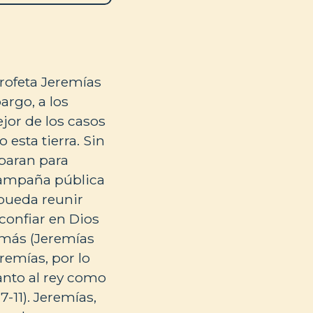
profeta Jeremías
argo, a los
ejor de los casos
 esta tierra. Sin
eparan para
 campaña pública
pueda reunir
confiar en Dios
 más (Jeremías
eremías, por lo
tanto al rey como
-11). Jeremías,