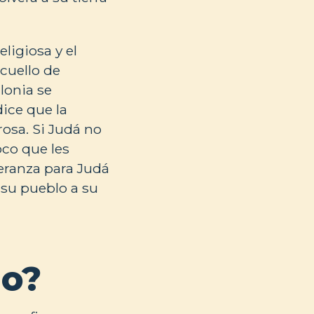
ligiosa y el
 cuello de
lonia se
ice que la
rosa. Si Judá no
oco que les
peranza para Judá
a su pueblo a su
io?