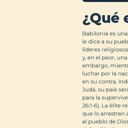
¿Qué 
Babilonia es una
le dice a su pue
líderes religioso
y, en el peor, un
embargo, mientras
luchar por la na
en su contra. In
Judá, su país se
para la superviv
26:1-6). La élite
que lo arrastran 
al pueblo de Dio