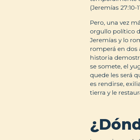
(Jeremías 27:10-11
Pero, una vez má
orgullo político 
Jeremías y lo ro
romperá en dos a
historia demostr
se somete, el yu
quede les será qu
es rendirse, exil
tierra y le resta
¿Dónd