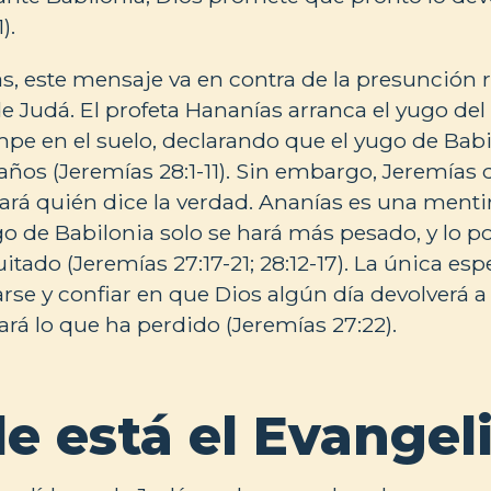
).
s, este mensaje va en contra de la presunción re
de Judá. El profeta Hananías arranca el yugo del
mpe en el suelo, declarando que el yugo de Babi
ños (Jeremías 28:1-11). Sin embargo, Jeremías d
ará quién dice la verdad. Ananías es una menti
go de Babilonia solo se hará más pesado, y lo p
itado (Jeremías 27:17-21; 28:12-17). La única es
iarse y confiar en que Dios algún día devolverá 
urará lo que ha perdido (Jeremías 27:22).
e está el Evangel