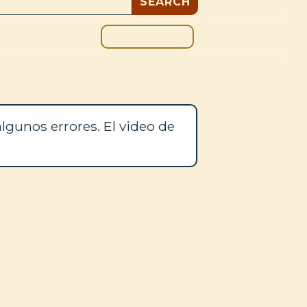
DONAR
OS
BLOG
lgunos errores. El video de