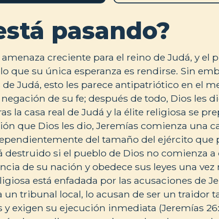
está pasando?
 amenaza creciente para el reino de Judá, y el 
blo que su única esperanza es rendirse. Sin emb
s de Judá, esto les parece antipatriótico en el m
a negación de su fe; después de todo, Dios les dio
 la casa real de Judá y la élite religiosa se pr
ción que Dios les dio, Jeremías comienza una
dependientemente del tamaño del ejército que 
rá destruido si el pueblo de Dios no comienza a 
encia de su nación y obedece sus leyes una vez
 religiosa está enfadada por las acusaciones de J
a un tribunal local, lo acusan de ser un traidor 
s y exigen su ejecución inmediata (Jeremías 26:7