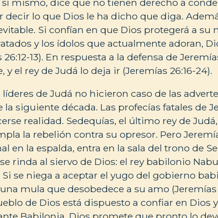
 sí mismo, dice que no tienen derecho a conde
decir lo que Dios le ha dicho que diga. Ademá
evitable. Si confían en que Dios protegerá a su 
atados y los ídolos que actualmente adoran, Di
26:12-13). En respuesta a la defensa de Jeremías,
, y el rey de Judá lo deja ir (Jeremías 26:16-24).
 líderes de Judá no hicieron caso de las advert
 la siguiente década. Las profecías fatales de 
rse realidad. Sedequías, el último rey de Judá,
mpla la rebelión contra su opresor. Pero Jeremía
 en la espalda, entra en la sala del trono de Se
se rinda al siervo de Dios: el rey babilonio Na
. Si se niega a aceptar el yugo del gobierno babi
una mula que desobedece a su amo (Jeremías 2
ueblo de Dios está dispuesto a confiar en Dios y
te Babilonia, Dios promete que pronto lo devol