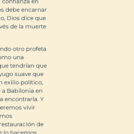
u confianza en
ios debe encarnar
go, Dios dice que
avés de la muerte
ando otro profeta
como una
s que tendrían que
l yugo suave que
 exilio político,
 a Babilonia en
a encontrarla. Y
eremos vivir
bemos
 restauración de
ue lo hacemos