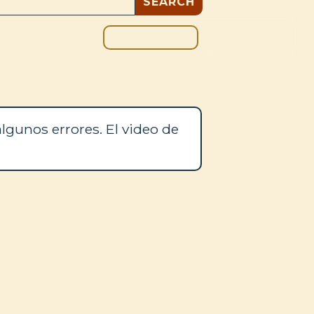
DONAR
OS
BLOG
lgunos errores. El video de