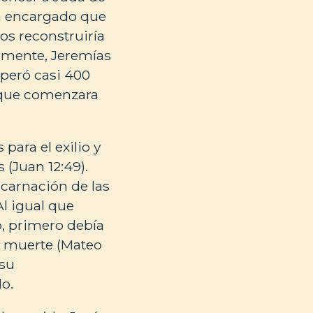
ha encargado que
os reconstruiría
lemente, Jeremías
speró casi 400
a que comenzara
para el exilio y
 (Juan 12:49).
ncarnación de las
Al igual que
o, primero debía
a muerte (Mateo
 su
o.