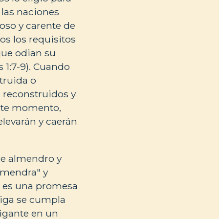
 las naciones
oso y carente de
os los requisitos
que odian su
 1:7-9). Cuando
truida o
n reconstruidos y
este momento,
elevarán y caerán
de almendro y
almendra" y
o es una promesa
diga se cumpla
gigante en un