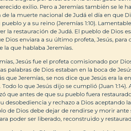
recido exilio. Pero a Jeremías también se le 
á de la muerte nacional de Judá el día en que Di
su pueblo y a su reino (Jeremías 1:10). Lamentab
er la restauración de Judá. El pueblo de Dios e
e Dios enviara a su último profeta, Jesús, par
de la que hablaba Jeremías.
mías, Jesús fue el profeta comisionado por Dios 
Las palabras de Dios estaban en la boca de Jesús
 que Jeremías, se nos dice que Jesús era la e
 Todo lo que Jesús dijo se cumplió (Juan 1:14). 
izó que antes de que su pueblo fuera restaurad
su desobediencia y rechazo a Dios aceptando l
blo de Dios debe dejar de rendirse y morir ante
ra poder ser liberado, reconstruido y restaurad