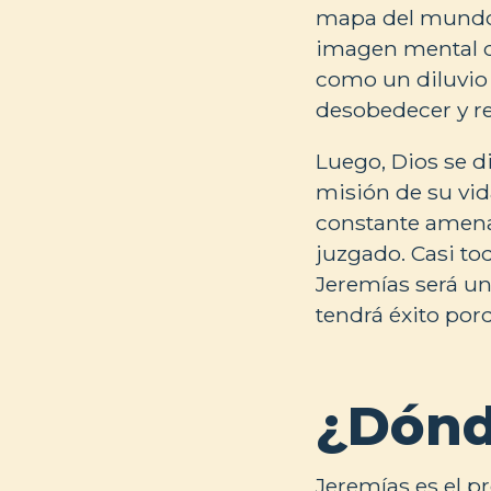
mapa del mundo 
imagen mental de
como un diluvio p
desobedecer y rec
Luego, Dios se d
misión de su vida
constante amenaz
juzgado. Casi to
Jeremías será un
tendrá éxito porq
¿Dónd
Jeremías es el p