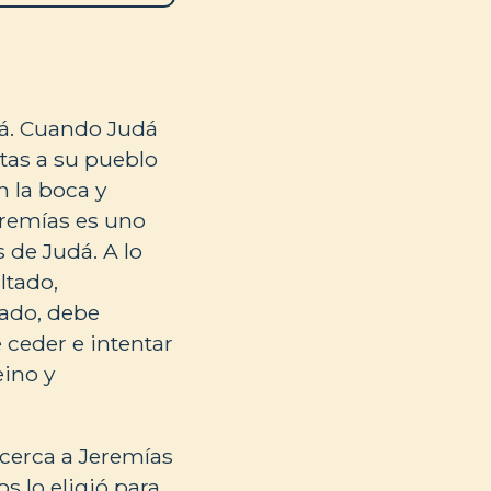
dá. Cuando Judá
tas a su pueblo
n la boca y
eremías es uno
 de Judá. A lo
ltado,
ado, debe
e ceder e intentar
eino y
 acerca a Jeremías
os lo eligió para