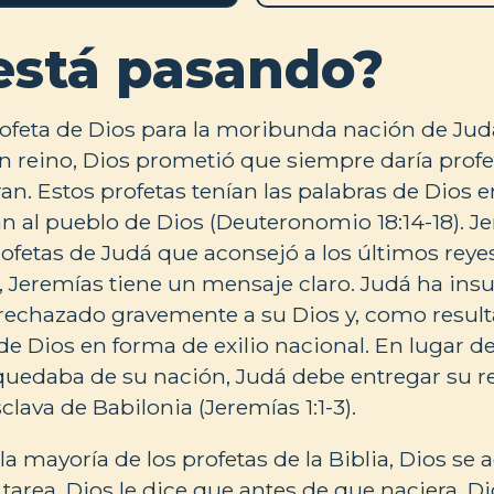
está pasando?
rofeta de Dios para la moribunda nación de Ju
un reino, Dios prometió que siempre daría profe
an. Estos profetas tenían las palabras de Dios e
an al pueblo de Dios (Deuteronomio 18:14-18). J
rofetas de Judá que aconsejó a los últimos reyes
, Jeremías tiene un mensaje claro. Judá ha insu
rechazado gravemente a su Dios y, como result
 de Dios en forma de exilio nacional. En lugar d
quedaba de su nación, Judá debe entregar su r
clava de Babilonia (Jeremías 1:1-3).
la mayoría de los profetas de la Biblia, Dios se
 tarea. Dios le dice que antes de que naciera, Di