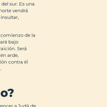
del sur. Es una
norte vendrá
insultar,
l comienzo de la
tará bajo
aición. Será
lén arde,
ión contra él
.
io?
vencer a Judá de