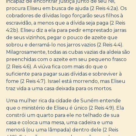
incapaz de encontrar justiça junto de seu rei,
procura Eliseu em busca de ajuda (2 Reis 4:2a). Os
cobradores de dívidas logo forçarão seus filhos à
escravidão, a menos que a dívida seja paga (2 Reis
4:2b). Eliseu diz a ela para pedir emprestado jarras
de seus vizinhos, pegar o pouco de azeite que
sobrou e derramá-lo nos jarros vazios (2 Reis 4:4).
Milagrosamente, todas as cubas vazias da aldeia são
preenchidas com o azeite em seu pequeno frasco
(2 Reis 4:6). A viúva fica com mais do que o
suficiente para pagar suas dívidas e sobreviver à
fome (2 Reis 4:7). Israel está morrendo, mas Eliseu
traz vida a uma casa deixada para os mortos.
Uma mulher rica da cidade de Suném entende
que o ministério de Eliseu é único (2 Reis 4:9). Ela
constrói um quarto para ele no telhado de sua
casa e coloca uma mesa, uma cadeira e uma
menorá (ou uma lâmpada) dentro dele (2 Reis