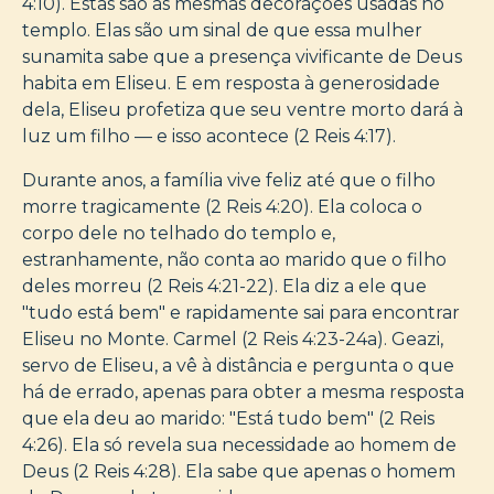
4:10). Estas são as mesmas decorações usadas no
templo. Elas são um sinal de que essa mulher
sunamita sabe que a presença vivificante de Deus
habita em Eliseu. E em resposta à generosidade
dela, Eliseu profetiza que seu ventre morto dará à
luz um filho — e isso acontece (2 Reis 4:17).
Durante anos, a família vive feliz até que o filho
morre tragicamente (2 Reis 4:20). Ela coloca o
corpo dele no telhado do templo e,
estranhamente, não conta ao marido que o filho
deles morreu (2 Reis 4:21-22). Ela diz a ele que
"tudo está bem" e rapidamente sai para encontrar
Eliseu no Monte. Carmel (2 Reis 4:23-24a). Geazi,
servo de Eliseu, a vê à distância e pergunta o que
há de errado, apenas para obter a mesma resposta
que ela deu ao marido: "Está tudo bem" (2 Reis
4:26). Ela só revela sua necessidade ao homem de
Deus (2 Reis 4:28). Ela sabe que apenas o homem