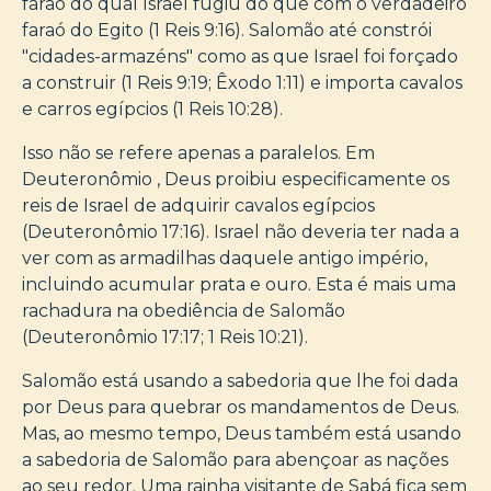
faraó do qual Israel fugiu do que com o verdadeiro
faraó do Egito (1 Reis 9:16). Salomão até constrói
"cidades-armazéns" como as que Israel foi forçado
a construir (1 Reis 9:19; Êxodo 1:11) e importa cavalos
e carros egípcios (1 Reis 10:28).
Isso não se refere apenas a paralelos. Em
Deuteronômio , Deus proibiu especificamente os
reis de Israel de adquirir cavalos egípcios
(Deuteronômio 17:16). Israel não deveria ter nada a
ver com as armadilhas daquele antigo império,
incluindo acumular prata e ouro. Esta é mais uma
rachadura na obediência de Salomão
(Deuteronômio 17:17; 1 Reis 10:21).
Salomão está usando a sabedoria que lhe foi dada
por Deus para quebrar os mandamentos de Deus.
Mas, ao mesmo tempo, Deus também está usando
a sabedoria de Salomão para abençoar as nações
ao seu redor. Uma rainha visitante de Sabá fica sem