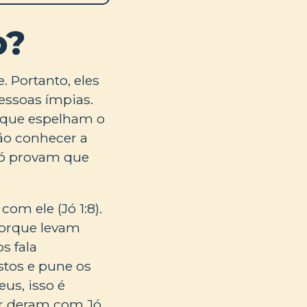
o?
. Portanto, eles
essoas ímpias.
s que espelham o
não conhecer a
 Jó provam que
m ele (Jó 1:8).
porque levam
s fala
tos e pune os
us, isso é
ar deram com Jó.