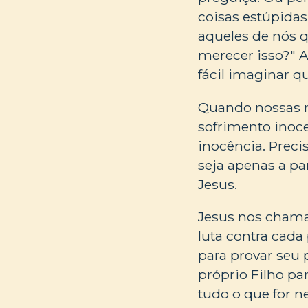
coisas estúpidas
aqueles de nós q
merecer isso?" A
fácil imaginar q
Quando nossas 
sofrimento inoc
inocência. Prec
seja apenas a pa
Jesus.
Jesus nos chama
luta contra cad
para provar seu 
próprio Filho pa
tudo o que for n