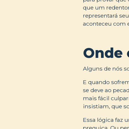
que um redentor
representará seu
aconteceu com el
Onde 
Alguns de nós s
E quando sofremo
se deve ao pecad
mais fácil culp
insistiam, que 
Essa lógica faz 
preguiça. Ou pen