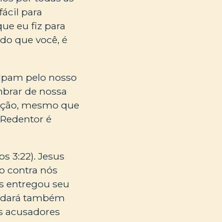
ácil para
ue eu fiz para
do que você, é
lpam pelo nosso
mbrar de nossa
tação, mesmo que
 Redentor é
 3:22). Jesus
o contra nós
us entregou seu
os dará também
os acusadores