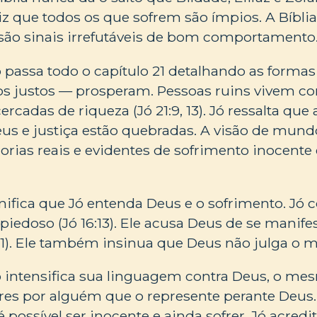
iz que todos os que sofrem são ímpios. A Bíbli
 são sinais irrefutáveis de bom comportamento
ó passa todo o capítulo 21 detalhando as formas
os justos — prosperam. Pessoas ruins vivem c
ercadas de riqueza (Jó 21:9, 13). Jó ressalta que
us e justiça estão quebradas. A visão de mund
orias reais e evidentes de sofrimento inocente
nifica que Jó entenda Deus e o sofrimento. Jó
edoso (Jó 16:13). Ele acusa Deus de se manife
:11). Ele também insinua que Deus não julga o ma
 intensifica sua linguagem contra Deus, o me
es por alguém que o represente perante Deus.
é possível ser inocente e ainda sofrer. Jó acred