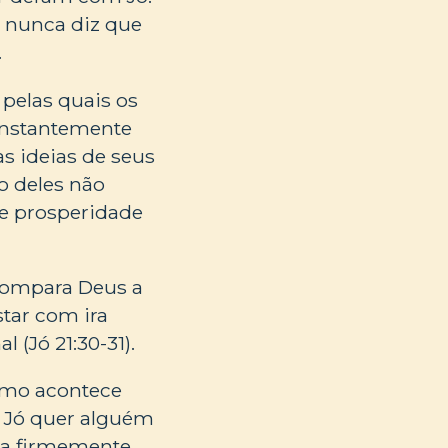
a nunca diz que
.
 pelas quais os
onstantemente
 as ideias de seus
o deles não
 e prosperidade
 compara Deus a
star com ira
l (Jó 21:30-31).
smo acontece
 Jó quer alguém
ita firmemente