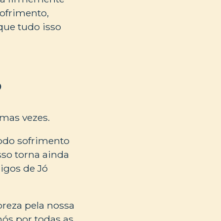
ofrimento,
que tudo isso
?
umas vezes.
todo sofrimento
sso torna ainda
igos de Jó
breza pela nossa
ós por todas as