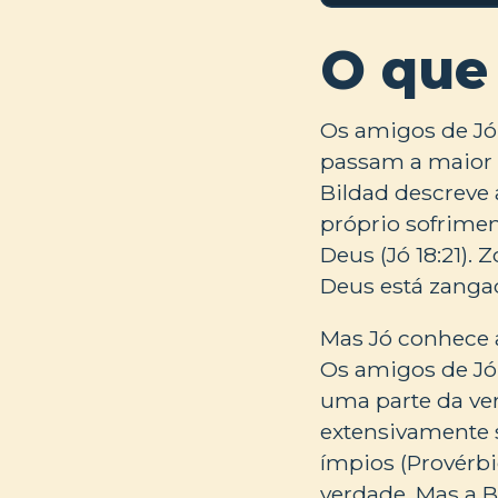
O que
Os amigos de Jó 
passam a maior 
Bildad descreve
próprio sofriment
Deus (Jó 18:21).
Deus está zangad
Mas Jó conhece a
Os amigos de Jó 
uma parte da ver
extensivamente 
ímpios (Provérbi
verdade. Mas a B