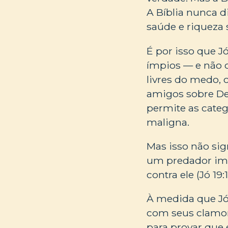
A Bíblia nunca d
saúde e riqueza
É por isso que J
ímpios — e não 
livres do medo, c
amigos sobre De
permite as categ
maligna.
Mas isso não sig
um predador impi
contra ele (Jó 19
À medida que Jó
com seus clamor
para provar que 