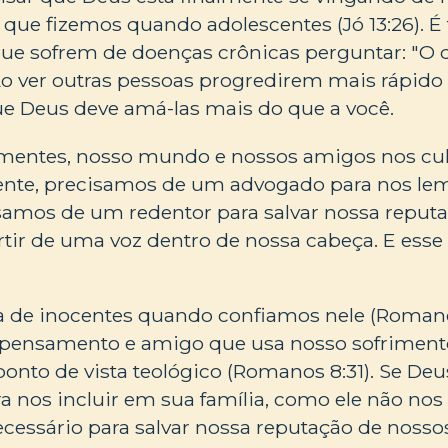
 que fizemos quando adolescentes (Jó 13:26). É f
ue sofrem de doenças crônicas perguntar: "O q
o ver outras pessoas progredirem mais rápido 
ue Deus deve amá-las mais do que a você.
mentes, nosso mundo e nossos amigos nos cu
ente, precisamos de um advogado para nos le
isamos de um redentor para salvar nossa repu
rtir de uma voz dentro de nossa cabeça. E esse
 de inocentes quando confiamos nele (Romanos
a pensamento e amigo que usa nosso sofriment
ponto de vista teológico (Romanos 8:31). Se De
ra nos incluir em sua família, como ele não n
ecessário para salvar nossa reputação de noss