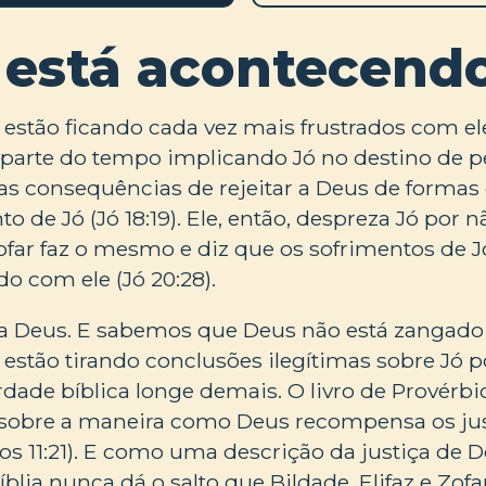
 está acontecend
estão ficando cada vez mais frustrados com ele
parte do tempo implicando Jó no destino de p
 as consequências de rejeitar a Deus de forma
o de Jó (Jó 18:19). Ele, então, despreza Jó por 
 Zofar faz o mesmo e diz que os sofrimentos de
o com ele (Jó 20:28).
 Deus. E sabemos que Deus não está zangado co
estão tirando conclusões ilegítimas sobre Jó 
dade bíblica longe demais. O livro de Provérbio
sobre a maneira como Deus recompensa os jus
os 11:21). E como uma descrição da justiça de De
íblia nunca dá o salto que Bildade, Elifaz e Zof