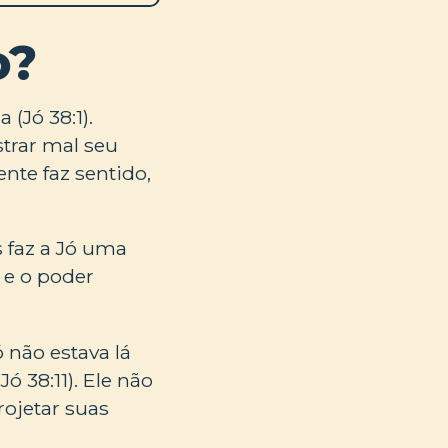
o?
(Jó 38:1).
trar mal seu
nte faz sentido,
s faz a Jó uma
 e o poder
 não estava lá
ó 38:11). Ele não
ojetar suas