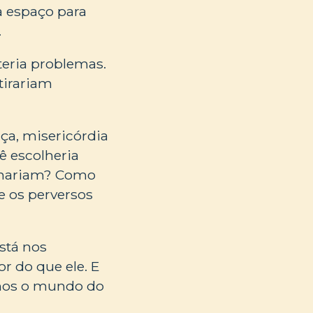
a espaço para
.
eria problemas.
tirariam
ça, misericórdia
ê escolheria
ernariam? Como
e os perversos
stá nos
r do que ele. E
amos o mundo do