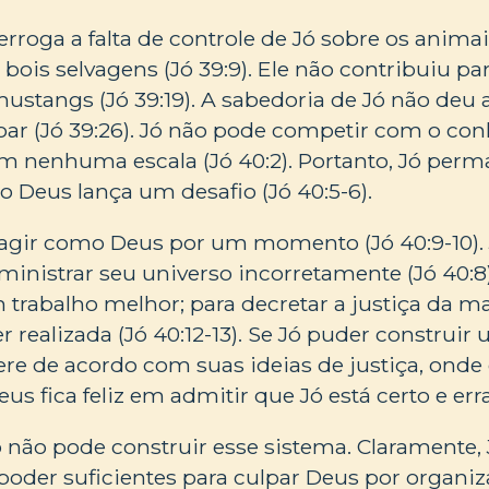
erroga a falta de controle de Jó sobre os animai
ois selvagens (Jó 39:9). Ele não contribuiu par
ustangs (Jó 39:19). A sabedoria de Jó não deu a
oar (Jó 39:26). Jó não pode competir com o co
m nenhuma escala (Jó 40:2). Portanto, Jó per
o Deus lança um desafio (Jó 40:5-6).
 agir como Deus por um momento (Jó 40:9-10).
dministrar seu universo incorretamente (Jó 40:8
m trabalho melhor; para decretar a justiça da m
r realizada (Jó 40:12-13). Se Jó puder construir
e de acordo com suas ideias de justiça, onde
s fica feliz em admitir que Jó está certo e erra
 não pode construir esse sistema. Claramente,
poder suficientes para culpar Deus por organ