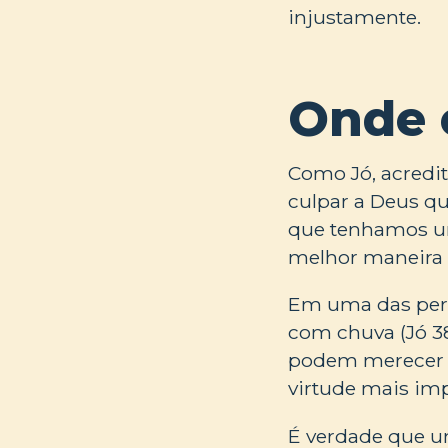
injustamente.
Onde 
Como Jó, acredi
culpar a Deus q
que tenhamos uma
melhor maneira 
Em uma das pergu
com chuva (Jó 38
podem merecer r
virtude mais im
É verdade que u