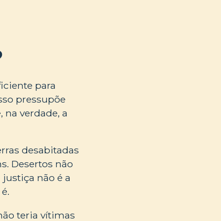
?
iciente para
sso pressupõe
 na verdade, a
erras desabitadas
ns. Desertos não
justiça não é a
é.
o teria vítimas