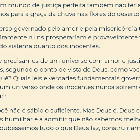
um mundo de justiça perfeita também não teri
os para a graça da chuva nas flores do deserto
so governado pelo amor e pela misericórdia t
iramente ruins prosperariam e provavelmente 
do sistema quanto dos inocentes.
ue precisamos de um universo com amor e justi
s, segundo o ponto de vista de Deus, como voc
uê? Quais leis e verdades fundamentais gov
a um universo onde os inocentes nunca sofrem 
m?
cê não é sábio o suficiente. Mas Deus é. Deus e
s humilhar e a admitir que não sabemos melho
 soubéssemos tudo o que Deus faz, construirí