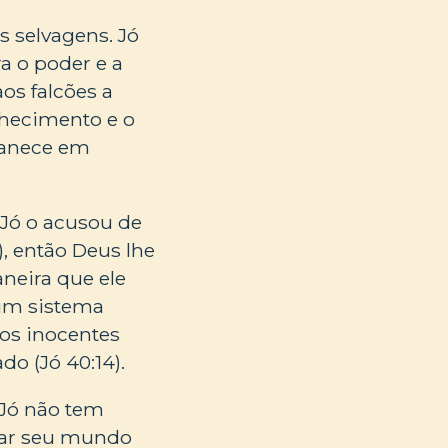
s selvagens. Jó
a o poder e a
os falcões a
nhecimento e o
manece em
 Jó o acusou de
), então Deus lhe
aneira que ele
 um sistema
 os inocentes
do (Jó 40:14).
 Jó não tem
izar seu mundo