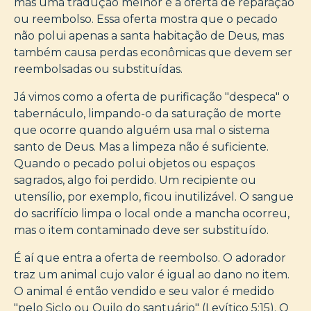
mas uma tradução melhor é a oferta de reparação
ou reembolso. Essa oferta mostra que o pecado
não polui apenas a santa habitação de Deus, mas
também causa perdas econômicas que devem ser
reembolsadas ou substituídas.
Já vimos como a oferta de purificação "despeca" o
tabernáculo, limpando-o da saturação de morte
que ocorre quando alguém usa mal o sistema
santo de Deus. Mas a limpeza não é suficiente.
Quando o pecado polui objetos ou espaços
sagrados, algo foi perdido. Um recipiente ou
utensílio, por exemplo, ficou inutilizável. O sangue
do sacrifício limpa o local onde a mancha ocorreu,
mas o item contaminado deve ser substituído.
É aí que entra a oferta de reembolso. O adorador
traz um animal cujo valor é igual ao dano no item.
O animal é então vendido e seu valor é medido
"pelo Siclo ou Quilo do santuário" (Levítico 5:15). O