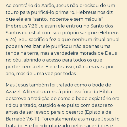
Ao contrário de Aarão, Jesus não precisou de um
touro para purificá-lo primeiro. Hebreus nos diz
que ele era "santo, inocente e sem mácula"
(Hebreus 7:26), e assim ele entrou no Santo dos
Santos celestial com seu próprio sangue (Hebreus
9:24). Seu sacrifício fez o que nenhum ritual anual
poderia realizar: ele purificou não apenas uma
tenda na terra, mas a verdadeira morada de Deus
no céu, abrindo o acesso para todos os que
pertencem a ele. E ele fez isso, não uma vez por
ano, mas de uma vez por todas.
Mas Jesus também foi tratado como o bode de
Azazel. A literatura cristã primitiva fora da Bíblia
descreve a tradição de como o bode expiatório era
ridicularizado, cuspido e expulso com desprezo
antes de ser levado para o deserto (Epístola de
Barnabé 7:6-11). Foi exatamente assim que Jesus foi
tratado. Ele foi ridicularizado pelos sacerdotes e