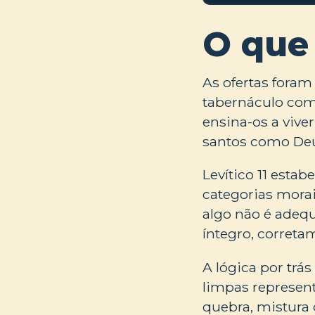
O que
As ofertas fora
tabernáculo com 
ensina-os a vive
santos como Deu
Levítico 11 esta
categorias morai
algo não é adequ
íntegro, correta
A lógica por trá
limpas represen
quebra, mistura