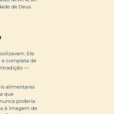
dade de Deus
?
bolizavam. Ele
a e completa de
ontradição —
eis alimentares
ca que
 nunca poderia
das à imagem de