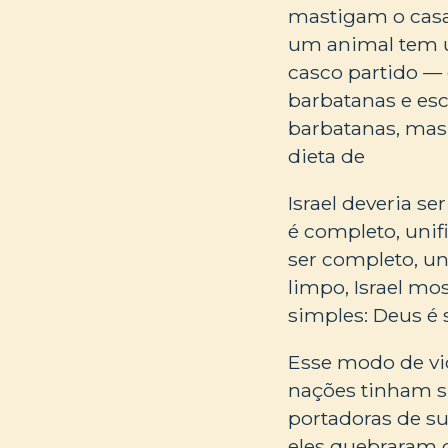
mastigam o casa
um animal tem u
casco partido — 
barbatanas e es
barbatanas, mas
dieta de
Israel deveria 
é completo, uni
ser completo, un
limpo, Israel mo
simples: Deus é s
Esse modo de v
nações tinham s
portadoras de 
eles quebraram o