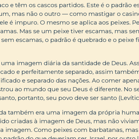
co e têm os cascos partidos. Este é o padrão 
m, mas não o outro — como mastigar o casin
ele é impuro. O mesmo se aplica aos peixes. P
camas. Mas se um peixe tiver escamas, mas se
 sem escamas, o padrão é quebrado e o peixe f
ser uma imagem diária da santidade de Deus. 
ficado e perfeitamente separado, assim també
ificado e separado das nações. Ao comer apen
strou ao mundo que seu Deus é diferente. No s
anto, portanto, seu povo deve ser santo (Levític
ida também era uma imagem da própria huma
ido criadas à imagem de Deus, mas não vivi
sua imagem. Como peixes com barbatanas, ma
 padrão do que deveriam ser. Israel, por outro l