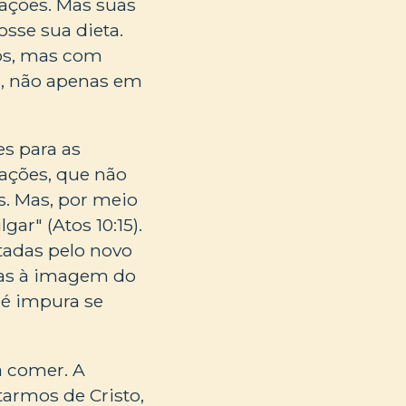
 ações. Mas suas
sse sua dieta.
os, mas com
s, não apenas em
es para as
nações, que não
. Mas, por meio
ar" (Atos 10:15).
tadas pelo novo
itas à imagem do
 é impura se
a comer. A
ntarmos de Cristo,