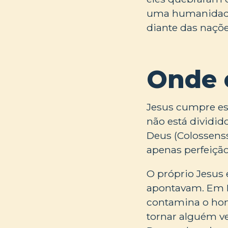
uma humanidade 
diante das naçõe
Onde 
Jesus cumpre ess
não está dividi
Deus (Colossenss
apenas perfeição
O próprio Jesus 
apontavam. Em Ma
contamina o hom
tornar alguém v