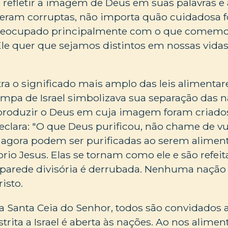
refletir a imagem de Deus em suas palavras e
 eram corruptas, não importa quão cuidadosa fo
preocupado principalmente com o que comem
le quer que sejamos distintos em nossas vida
ra o significado mais amplo das leis alimentar
limpa de Israel simbolizava sua separação das 
roduzir o Deus em cuja imagem foram criados
eclara: "O que Deus purificou, não chame de vulg
 agora podem ser purificadas ao serem alimen
rio Jesus. Elas se tornam como ele e são refe
A parede divisória é derrubada. Nenhuma nação
risto.
na Santa Ceia do Senhor, todos são convidados 
strita a Israel é aberta às nações. Ao nos alime