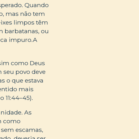
esperado. Quando
o, mas não tem
eixes limpos têm
m barbatanas, ou
ica impuro.A
Assim como Deus
m seu povo deve
as o que estava
entido mais
o 11:44–45).
nidade. As
am como
s sem escamas,
ado, deveria ser