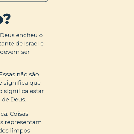
o?
. Deus encheu o
ante de Israel e
s devem ser
 Essas não são
 significa que
 significa estar
 de Deus.
ca. Coisas
as representam
dos limpos