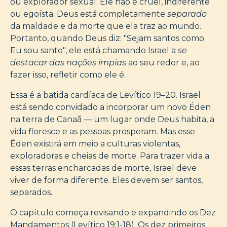
ou explorador sexual. Ele não é cruel, indiferente
ou egoísta. Deus está completamente
separado
da maldade e da morte que ela traz ao mundo.
Portanto, quando Deus diz: "Sejam santos como
Eu sou santo", ele está chamando Israel a
se
destacar das nações ímpias
ao seu redor e, ao
fazer isso, refletir como ele é.
Essa é a batida cardíaca de Levítico 19–20. Israel
está sendo convidado a incorporar um novo Éden
na terra de Canaã — um lugar onde Deus habita, a
vida floresce e as pessoas prosperam. Mas esse
Éden existirá em meio a culturas violentas,
exploradoras e cheias de morte. Para trazer vida a
essas terras encharcadas de morte, Israel deve
viver de forma diferente. Eles devem ser santos,
separados.
O capítulo começa revisando e expandindo os Dez
Mandamentos (Levítico 19:1-18). Os dez primeiros