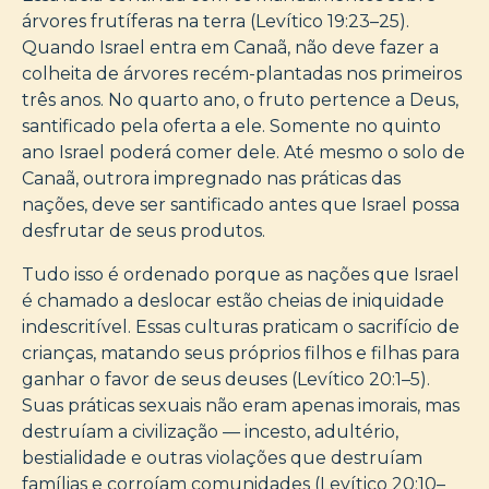
árvores frutíferas na terra (Levítico 19:23–25).
Quando Israel entra em Canaã, não deve fazer a
colheita de árvores recém-plantadas nos primeiros
três anos. No quarto ano, o fruto pertence a Deus,
santificado pela oferta a ele. Somente no quinto
ano Israel poderá comer dele. Até mesmo o solo de
Canaã, outrora impregnado nas práticas das
nações, deve ser santificado antes que Israel possa
desfrutar de seus produtos.
Tudo isso é ordenado porque as nações que Israel
é chamado a deslocar estão cheias de iniquidade
indescritível. Essas culturas praticam o sacrifício de
crianças, matando seus próprios filhos e filhas para
ganhar o favor de seus deuses (Levítico 20:1–5).
Suas práticas sexuais não eram apenas imorais, mas
destruíam a civilização — incesto, adultério,
bestialidade e outras violações que destruíam
famílias e corroíam comunidades (Levítico 20:10–