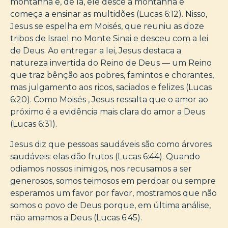
montanha e, de lá, ele desce a montanha e
começa a ensinar as multidões (Lucas 6:12). Nisso,
Jesus se espelha em Moisés, que reuniu as doze
tribos de Israel no Monte Sinai e desceu com a lei
de Deus. Ao entregar a lei, Jesus destaca a
natureza invertida do Reino de Deus — um Reino
que traz bênção aos pobres, famintos e chorantes,
mas julgamento aos ricos, saciados e felizes (Lucas
6:20). Como Moisés , Jesus ressalta que o amor ao
próximo é a evidência mais clara do amor a Deus
(Lucas 6:31).
Jesus diz que pessoas saudáveis são como árvores
saudáveis: elas dão frutos (Lucas 6:44). Quando
odiamos nossos inimigos, nos recusamos a ser
generosos, somos teimosos em perdoar ou sempre
esperamos um favor por favor, mostramos que não
somos o povo de Deus porque, em última análise,
não amamos a Deus (Lucas 6:45).