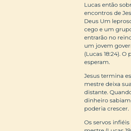
Lucas então sobr
encontros de Jes
Deus Um leproso
cego e um grupo
entrarão no rei
um jovem govern
(Lucas 18:24). O
esperam.
Jesus termina e
mestre deixa su
distante. Quando
dinheiro sabiam
poderia crescer.
Os servos infiéi
mestre (Lucas 19