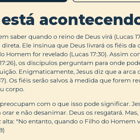
 está acontecend
em saber quando o reino de Deus virá (Lucas 17
ireta. Ele insinua que Deus livrará os fiéis da
o Homem for revelado (Lucas 17:30). Assim com
 17:26), os discípulos perguntam para onde pod
uição. Enigmaticamente, Jesus diz que a arca d
37). Os fiéis serão salvos à medida que forem r
 corpo.
 preocupam com o que isso pode significar. Je
a orar e não desanimar. Deus os resgatará. Mas, 
alta: "No entanto, quando o Filho do Homem vi
8)