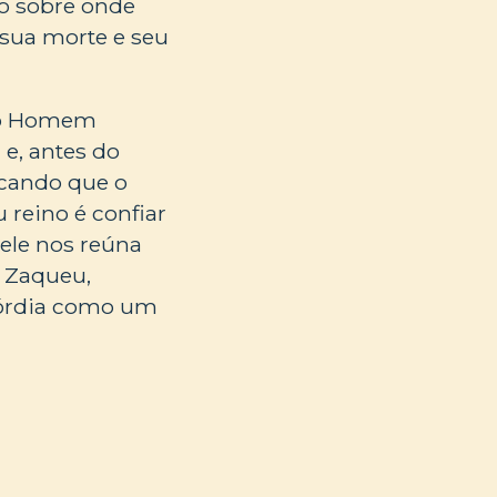
do sobre onde
 sua morte e seu
o do Homem
 e, antes do
icando que o
 reino é confiar
ele nos reúna
o Zaqueu,
córdia como um