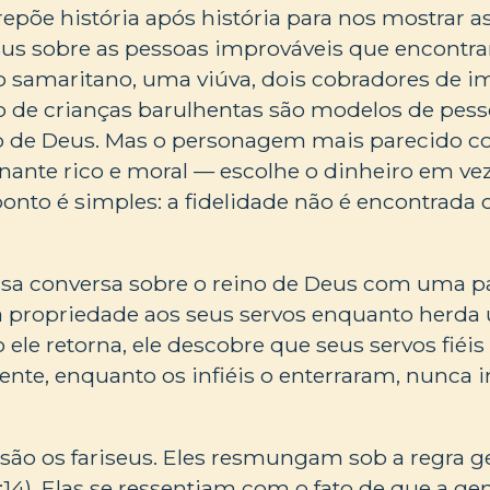
epõe história após história para nos mostrar as
us sobre as pessoas improváveis que encontrar
 samaritano, uma viúva, dois cobradores de i
 de crianças barulhentas são modelos de pesso
no de Deus. Mas o personagem mais parecido c
ante rico e moral — escolhe o dinheiro em vez
 ponto é simples: a fidelidade não é encontrada 
ssa conversa sobre o reino de Deus com uma p
a propriedade aos seus servos enquanto herda
 ele retorna, ele descobre que seus servos fiéis
ente, enquanto os infiéis o enterraram, nunca
s são os fariseus. Eles resmungam sob a regra 
:14). Elas se ressentiam com o fato de que a g