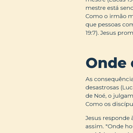
mestre está send
Como o irmão mai
que pessoas com
19:7). Jesus pro
Onde 
As consequência
desastrosas (Luc
de Noé, o julgame
Como os discípu
Jesus responde 
assim. "Onde hou