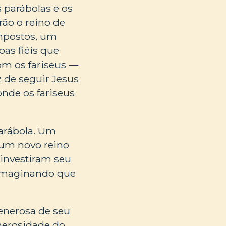
 parábolas e os
ão o reino de
mpostos, um
as fiéis que
om os fariseus —
 de seguir Jesus
onde os fariseus
arábola. Um
 um novo reino
 investiram seu
 imaginando que
generosa de seu
enerosidade do