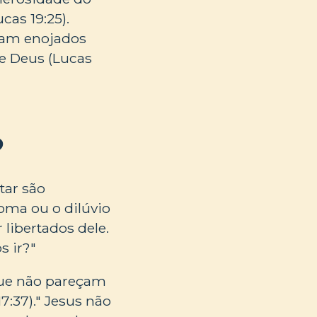
as 19:25).
aram enojados
e Deus (Lucas
?
tar são
oma ou o dilúvio
 libertados dele.
s ir?"
que não pareçam
7:37)." Jesus não