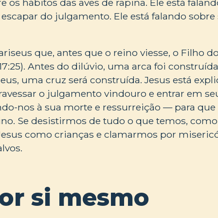
re os hábitos das aves de rapina. Ele está falan
escapar do julgamento. Ele está falando sobre
fariseus que, antes que o reino viesse, o Filh
7:25). Antes do dilúvio, uma arca foi construída
us, uma cruz será construída. Jesus está expl
avessar o julgamento vindouro e entrar em seu
do-nos à sua morte e ressurreição — para que 
ino. Se desistirmos de tudo o que temos, com
Jesus como crianças e clamarmos por miseri
lvos.
por si mesmo