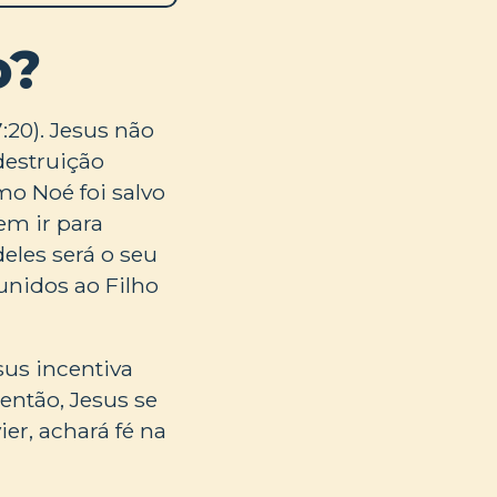
o?
:20). Jesus não
 destruição
o Noé foi salvo
em ir para
eles será o seu
eunidos ao Filho
sus incentiva
então, Jesus se
er, achará fé na