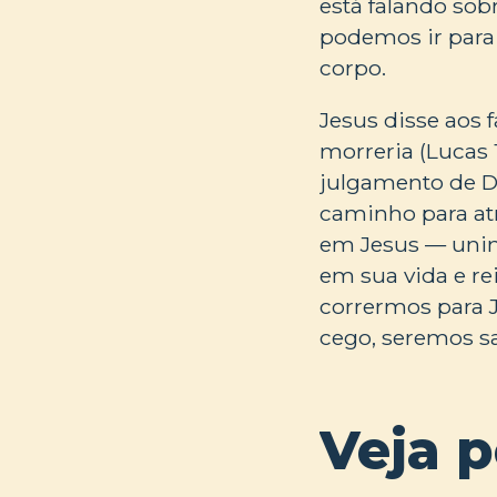
está falando sob
podemos ir para 
corpo.
Jesus disse aos 
morreria (Lucas 1
julgamento de De
caminho para atr
em Jesus — unin
em sua vida e re
corrermos para 
cego, seremos sa
Veja 