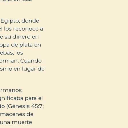
 Egipto, donde
él los reconoce a
ve su dinero en
opa de plata en
ebas, los
sforman. Cuando
mismo en lugar de
hermanos
gnificaba para el
o (Génesis 45:7;
 almacenes de
a una muerte