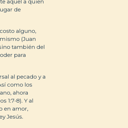
te aquel a quien
lugar de
 costo alguno,
él mismo (Juan
, sino también del
oder para
rsal al pecado y a
 Así como los
ano, ahora
 1:7-8). Y al
o en amor,
y Jesús.