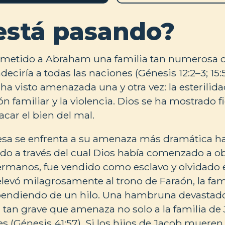
está pasando?
rometido a Abraham una familia tan numerosa 
deciría a todas las naciones (Génesis 12:2–3; 15
a visto amenazada una y otra vez: la esterilidad
ón familiar y la violencia. Dios se ha mostrado fi
car el bien del mal.
sa se enfrenta a su amenaza más dramática has
gido a través del cual Dios había comenzado a ob
manos, fue vendido como esclavo y olvidado en
levó milagrosamente al trono de Faraón, la fami
endiendo de un hilo. Una hambruna devastado
a, tan grave que amenaza no solo a la familia de 
es (Génesis 41:57). Si los hijos de Jacob mueren