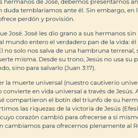
os hermanos de José, debemos presentarnos an
n duda temblaríamos ante él. Sin embargo, en 
ofrece perdón y provisión.
ue José. José les dio grano a sus hermanos sin
 al mundo entero el verdadero pan de la vida: 
). Él no solo nos salva de una hambruna terrenal
erte misma. Desde su trono, Jesús no usa su p
, sino para salvarlo (Juan 3:17).
r la muerte universal (nuestro cautiverio unive
o convierte en vida universal a través de Jesús.
 compartieron el botín del triunfo de su herm
mos las riquezas de la victoria de Jesús (Efesios
 cuyo corazón cambió para ofrecerse a sí mism
n cambiamos para ofrecernos plenamente al Re