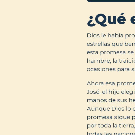
¿Qué 
Dios le había p
estrellas que ben
esta promesa se h
hambre, la traici
ocasiones para sa
Ahora esa prome
José, el hijo ele
manos de sus her
Aunque Dios lo e
promesa sigue p
por toda la tierr
todas las nacion