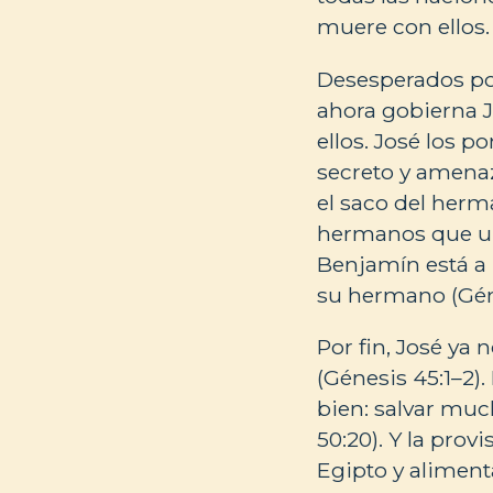
muere con ellos.
Desesperados por
ahora gobierna Jo
ellos. José los p
secreto y amenaz
el saco del herm
hermanos que un
Benjamín está a 
su hermano (Gén
Por fin, José ya
(Génesis 45:1–2).
bien: salvar muc
50:20). Y la prov
Egipto y aliment