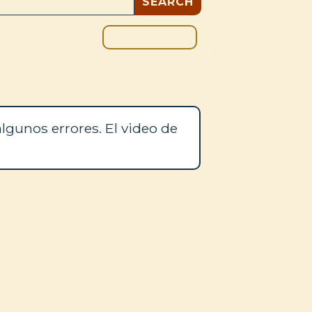
DONAR
OS
BLOG
lgunos errores. El video de