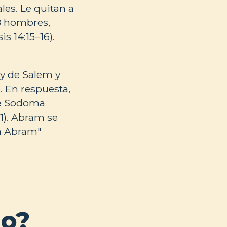
les. Le quitan a
18 hombres,
s 14:15–16).
y de Salem y
. En respuesta,
 de Sodoma
21). Abram se
 a Abram"
io?