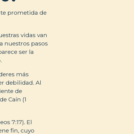
nte prometida de
estras vidas van
ía nuestros pasos
arece ser la
.
oderes más
r debilidad. Al
miente de
e Caín (1
os 7:17). El
ne fin, cuyo