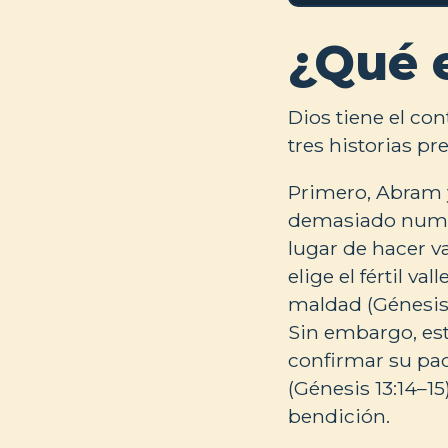
¿Qué 
Dios tiene el con
tres historias pr
Primero, Abram y
demasiado numero
lugar de hacer va
elige el fértil v
maldad (Génesis 
Sin embargo, esta
confirmar su pact
(Génesis 13:14–15
bendición.