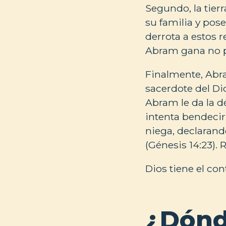
Segundo, la tierr
su familia y pos
derrota a estos r
Abram gana no por
Finalmente, Abra
sacerdote del Di
Abram le da la d
intenta bendecir 
niega, declarand
(Génesis 14:23). 
Dios tiene el cont
¿Dónd