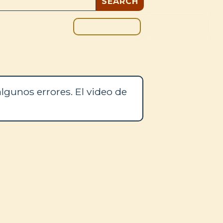
DONAR
OS
BLOG
lgunos errores. El video de