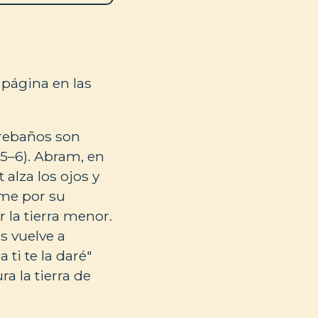
a página en las
 rebaños son
5–6). Abram, en
 alza los ojos y
ame por su
 la tierra menor.
s vuelve a
 ti te la daré"
a la tierra de