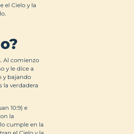
el Cielo y la
lo.
io?
s. Al comienzo
 y le dice a
do y bajando
s la verdadera
an 10:9) e
on la
 lo cumple en la
ran el Cielo y la