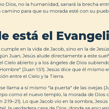
o Dios, no la humanidad, sanará la brecha entre 
un camino para que su morada esté con su pueb
e está el Evangel
e cumple en la vida de Jacob, sino en la de Jesú
gún Juan, Jesús alude directamente a este sueño
el Cielo abierto y a los ángeles de Dios subien
l Hombre" (Juan 1:51). Jesús dice que él mismo e
ión entre el Cielo y la Tierra.
se llama a sí mismo "la puerta" de las ovejas (Ju
erpo como el nuevo templo, la morada de Dios c
2:19–21). Lo que Jacob vio en la sombra, Jesús
etel, la verdadera casa de Dios, donde se encuent