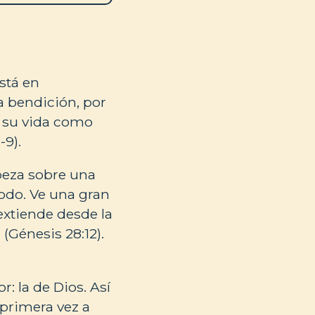
stá en
a bendición, por
ar su vida como
-9).
abeza sobre una
odo. Ve una gran
extiende desde la
 (Génesis 28:12).
r: la de Dios. Así
 primera vez a