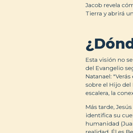
Jacob revela cóm
Tierra y abrirá 
¿Dónd
Esta visión no s
del Evangelio se
Natanael: "Verás 
sobre el Hijo de
escalera, la conex
Más tarde, Jesús 
identifica su cu
humanidad (Juan 
realidad. Él es B