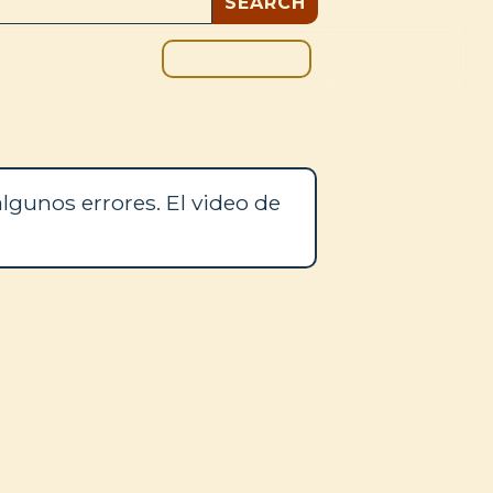
DONAR
OS
BLOG
lgunos errores. El video de