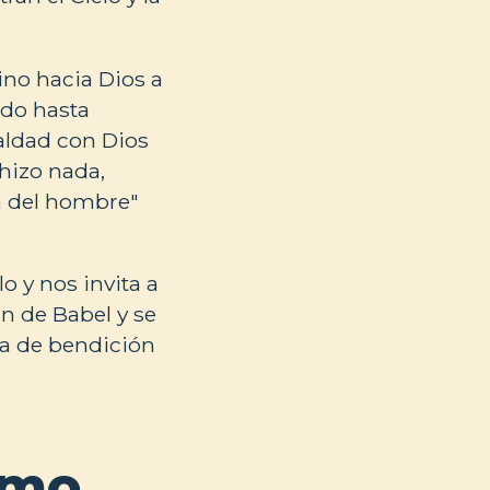
no hacia Dios a
ido hasta
aldad con Dios
hizo nada,
a del hombre"
o y nos invita a
ón de Babel y se
ia de bendición
smo