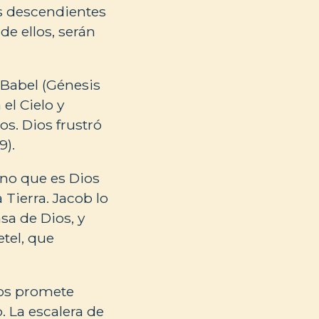
us descendientes
de ellos, serán
 Babel (Génesis
el Cielo y
s. Dios frustró
9).
ino que es Dios
 Tierra. Jacob lo
sa de Dios, y
etel, que
ios promete
. La escalera de