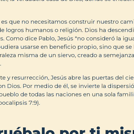
 es que no necesitamos construir nuestro cami
 de logros humanos o religión. Dios ha descend
s. Como dice Pablo, Jesús "no consideró la igu
diera usarse en beneficio propio, sino que se 
raleza misma de un siervo, creado a semejanz
.
e y resurrección, Jesús abre las puertas del ciel
n Dios. Por medio de él, se invierte la dispersi
ueblo de todas las naciones en una sola famil
pocalipsis 7:9).
uébalo por ti mi