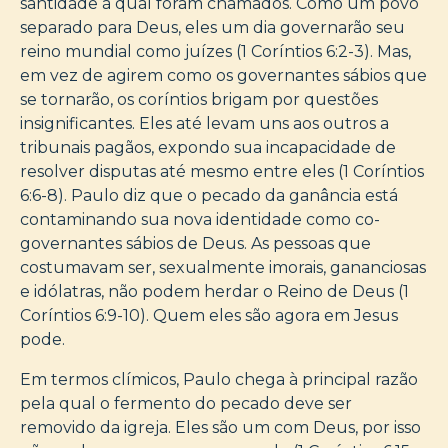
santidade à qual foram chamados. Como um povo
separado para Deus, eles um dia governarão seu
reino mundial como juízes (1 Coríntios 6:2-3). Mas,
em vez de agirem como os governantes sábios que
se tornarão, os coríntios brigam por questões
insignificantes. Eles até levam uns aos outros a
tribunais pagãos, expondo sua incapacidade de
resolver disputas até mesmo entre eles (1 Coríntios
6:6-8). Paulo diz que o pecado da ganância está
contaminando sua nova identidade como co-
governantes sábios de Deus. As pessoas que
costumavam ser, sexualmente imorais, gananciosas
e idólatras, não podem herdar o Reino de Deus (1
Coríntios 6:9-10). Quem eles são agora em Jesus
pode.
Em termos clímicos, Paulo chega à principal razão
pela qual o fermento do pecado deve ser
removido da igreja. Eles são um com Deus, por isso