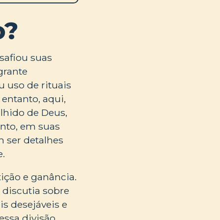
o?
esafiou suas
grante
u uso de rituais
 entanto, aqui,
olhido de Deus,
anto, em suas
m ser detalhes
e.
tição e ganância.
 discutia sobre
is desejáveis e
ssa divisão,