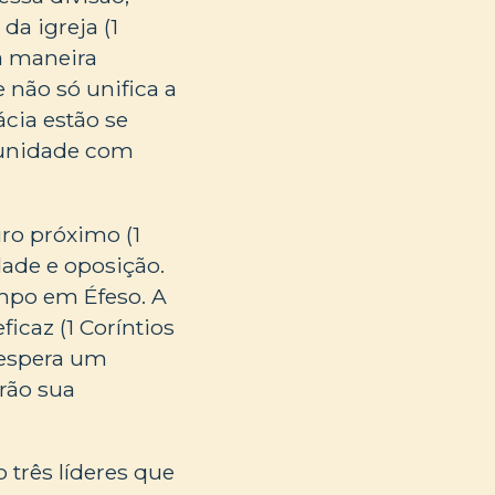
da igreja (1
a maneira
e não só unifica a
ácia estão se
 unidade com
ro próximo (1
dade e oposição.
empo em Éfeso. A
icaz (1 Coríntios
 espera um
rão sua
três líderes que