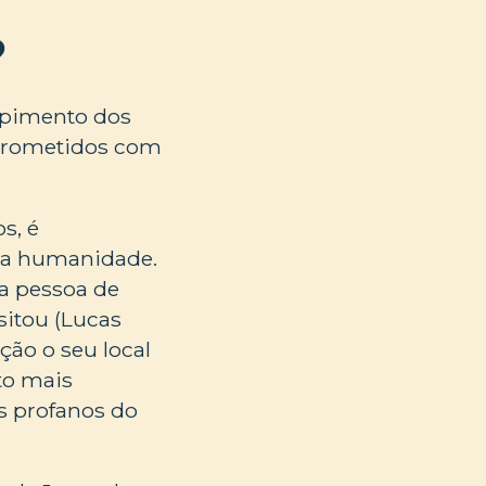
?
mpimento dos
mprometidos com
s, é
 a humanidade.
a pessoa de
sitou (Lucas
ição o seu local
ato mais
s profanos do