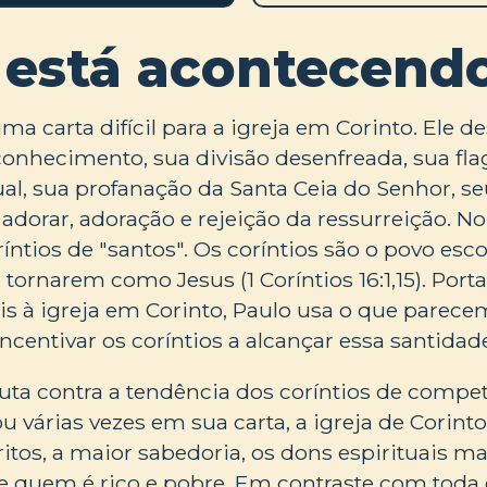
 está acontecend
a carta difícil para a igreja em Corinto. Ele d
 conhecimento, sua divisão desenfreada, sua fla
al, sua profanação da Santa Ceia do Senhor, se
adorar, adoração e rejeição da ressurreição. No
íntios de "santos". Os coríntios são o povo esc
 tornarem como Jesus (1 Coríntios 16:1,15). Port
is à igreja em Corinto, Paulo usa o que parece
incentivar os coríntios a alcançar essa santidad
luta contra a tendência dos coríntios de compe
 várias vezes em sua carta, a igreja de Corinto
ritos, a maior sabedoria, os dons espirituais ma
 quem é rico e pobre. Em contraste com toda e