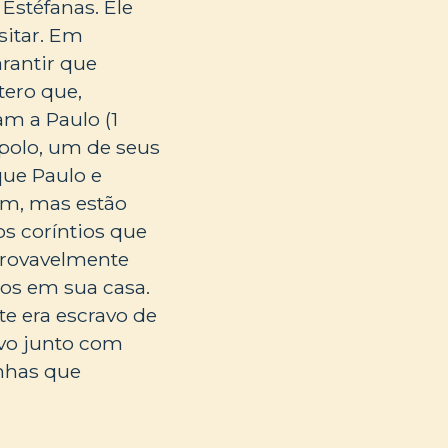
Estéfanas. Ele
sitar. Em
arantir que
tero que,
m a Paulo (1
Apolo, um de seus
 que Paulo e
am, mas estão
s coríntios que
provavelmente
ãos em sua casa.
e era escravo de
ravo junto com
inhas que