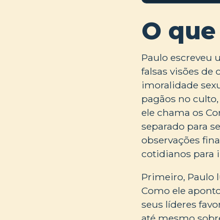
O que
Paulo escreveu um
falsas visões de
imoralidade sexu
pagãos no culto, 
ele chama os Cor
separado para se
observações fina
cotidianos para 
Primeiro, Paulo 
Como ele apontou
seus líderes favo
até mesmo sobre