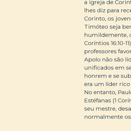
a igreja de Cori
lhes diz para re
Corinto, os joven
Timóteo seja bem
humildemente, 
Coríntios 16:10-
professores favori
Apolo não são l
unificados em se
honrem e se sub
era um líder ric
No entanto, Pau
Estéfanas (1 Corí
seu mestre, desa
normalmente os