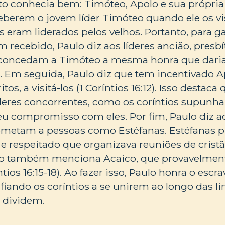
nto conhecia bem: Timóteo, Apolo e sua própria 
ceberem o jovem líder Timóteo quando ele os vi
s eram liderados pelos velhos. Portanto, para g
 recebido, Paulo diz aos líderes ancião, presbí
concedam a Timóteo a mesma honra que daria
11). Em seguida, Paulo diz que tem incentivado 
tos, a visitá-los (1 Coríntios 16:12). Isso destaca
íderes concorrentes, como os coríntios supunh
u compromisso com eles. Por fim, Paulo diz ao
metam a pessoas como Estéfanas. Estéfanas 
o e respeitado que organizava reuniões de crist
lo também menciona Acaico, que provavelment
ntios 16:15-18). Ao fazer isso, Paulo honra o esc
fiando os coríntios a se unirem ao longo das l
 dividem.