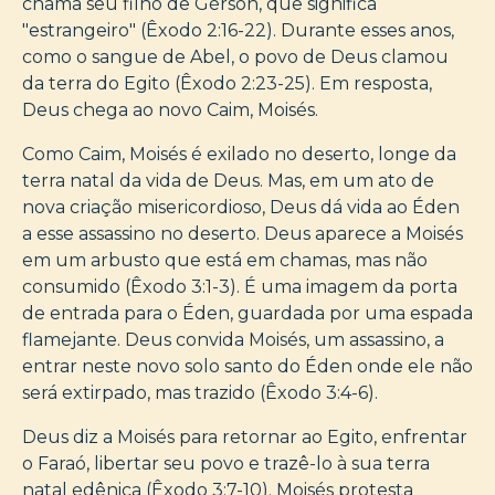
chama seu filho de Gérson, que significa
"estrangeiro" (Êxodo 2:16-22). Durante esses anos,
como o sangue de Abel, o povo de Deus clamou
da terra do Egito (Êxodo 2:23-25). Em resposta,
Deus chega ao novo Caim, Moisés.
Como Caim, Moisés é exilado no deserto, longe da
terra natal da vida de Deus. Mas, em um ato de
nova criação misericordioso, Deus dá vida ao Éden
a esse assassino no deserto. Deus aparece a Moisés
em um arbusto que está em chamas, mas não
consumido (Êxodo 3:1-3). É uma imagem da porta
de entrada para o Éden, guardada por uma espada
flamejante. Deus convida Moisés, um assassino, a
entrar neste novo solo santo do Éden onde ele não
será extirpado, mas trazido (Êxodo 3:4-6).
Deus diz a Moisés para retornar ao Egito, enfrentar
o Faraó, libertar seu povo e trazê-lo à sua terra
natal edênica (Êxodo 3:7-10). Moisés protesta