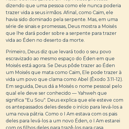
dizendo que uma pessoa como ele nunca poderia
trazer vida a seus irmãos. Afinal, como Caim, ele
havia sido dominado pela serpente. Mas, em uma
série de sinais e promessas, Deus mostra a Moisés
que lhe dará poder sobre a serpente para trazer
vida ao Éden no deserto da morte.
Primeiro, Deus diz que levará todo o seu povo
escravizado ao mesmo espaço do Éden em que
Moisés está agora. Se Deus pôde trazer ao Éden
um Moisés que mata como Caim, Ele pode trazer à
vida um povo que clama como Abel (Êxodo 3:11-12).
Em seguida, Deus dá a Moisés o nome pessoal pelo
qual ele deve ser conhecido — Yahweh que
significa "Eu Sou". Deus explica que ele esteve com
os antepassados deles desde o início para levá-los a
uma nova pátria. Como o I Am estava com os pais
deles para levá-los a um novo Éden, o I Am estarei
com os filhos deles para trazê-los para casa