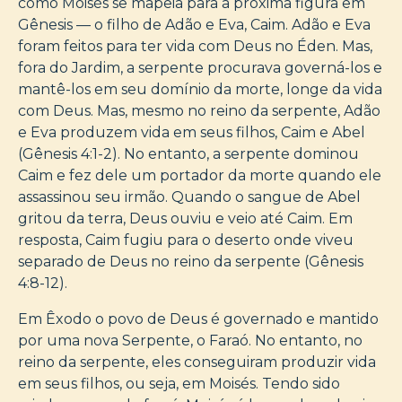
como Moisés se mapeia para a próxima figura em
Gênesis — o filho de Adão e Eva, Caim. Adão e Eva
foram feitos para ter vida com Deus no Éden. Mas,
fora do Jardim, a serpente procurava governá-los e
mantê-los em seu domínio da morte, longe da vida
com Deus. Mas, mesmo no reino da serpente, Adão
e Eva produzem vida em seus filhos, Caim e Abel
(Gênesis 4:1-2). No entanto, a serpente dominou
Caim e fez dele um portador da morte quando ele
assassinou seu irmão. Quando o sangue de Abel
gritou da terra, Deus ouviu e veio até Caim. Em
resposta, Caim fugiu para o deserto onde viveu
separado de Deus no reino da serpente (Gênesis
4:8-12).
Em Êxodo o povo de Deus é governado e mantido
por uma nova Serpente, o Faraó. No entanto, no
reino da serpente, eles conseguiram produzir vida
em seus filhos, ou seja, em Moisés. Tendo sido