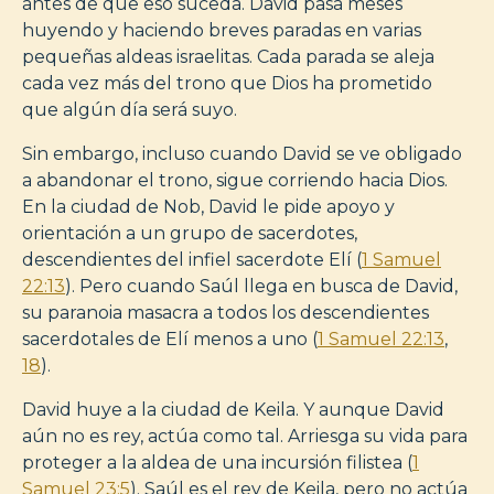
antes de que eso suceda. David pasa meses
huyendo y haciendo breves paradas en varias
pequeñas aldeas israelitas. Cada parada se aleja
cada vez más del trono que Dios ha prometido
que algún día será suyo.
Sin embargo, incluso cuando David se ve obligado
a abandonar el trono, sigue corriendo hacia Dios.
En la ciudad de Nob, David le pide apoyo y
orientación a un grupo de sacerdotes,
descendientes del infiel sacerdote Elí (
1 Samuel
22:13
). Pero cuando Saúl llega en busca de David,
su paranoia masacra a todos los descendientes
sacerdotales de Elí menos a uno (
1 Samuel 22:13
,
18
).
David huye a la ciudad de Keila. Y aunque David
aún no es rey, actúa como tal. Arriesga su vida para
proteger a la aldea de una incursión filistea (
1
Samuel 23:5
). Saúl es el rey de Keila, pero no actúa