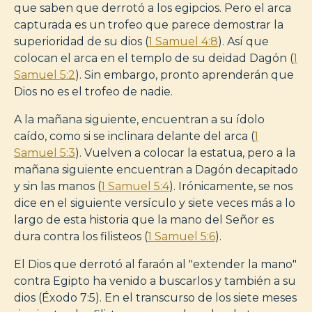
que saben que derrotó a los egipcios. Pero el arca
capturada es un trofeo que parece demostrar la
superioridad de su dios (
1 Samuel 4:8
). Así que
colocan el arca en el templo de su deidad Dagón (
1
Samuel 5:2
). Sin embargo, pronto aprenderán que
Dios no es el trofeo de nadie.
A la mañana siguiente, encuentran a su ídolo
caído, como si se inclinara delante del arca (
1
Samuel 5:3
). Vuelven a colocar la estatua, pero a la
mañana siguiente encuentran a Dagón decapitado
y sin las manos (
1 Samuel 5:4
). Irónicamente, se nos
dice en el siguiente versículo y siete veces más a lo
largo de esta historia que la mano del Señor es
dura contra los filisteos (
1 Samuel 5:6
).
El Dios que derrotó al faraón al "extender la mano"
contra Egipto ha venido a buscarlos y también a su
dios (Éxodo 7:5). En el transcurso de los siete meses