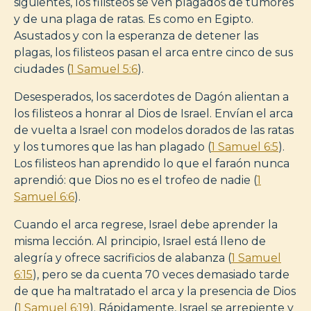
siguientes, los filisteos se ven plagados de tumores
y de una plaga de ratas. Es como en Egipto.
Asustados y con la esperanza de detener las
plagas, los filisteos pasan el arca entre cinco de sus
ciudades (
1 Samuel 5:6
).
Desesperados, los sacerdotes de Dagón alientan a
los filisteos a honrar al Dios de Israel. Envían el arca
de vuelta a Israel con modelos dorados de las ratas
y los tumores que las han plagado (
1 Samuel 6:5
).
Los filisteos han aprendido lo que el faraón nunca
aprendió: que Dios no es el trofeo de nadie (
1
Samuel 6:6
).
Cuando el arca regrese, Israel debe aprender la
misma lección. Al principio, Israel está lleno de
alegría y ofrece sacrificios de alabanza (
1 Samuel
6:15
), pero se da cuenta 70 veces demasiado tarde
de que ha maltratado el arca y la presencia de Dios
(
1 Samuel 6:19
). Rápidamente, Israel se arrepiente y